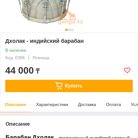
Дхолак - индийский барабан
В наличии
Код: 0386
Розница
44 000
₸
Купить
Описание
Характеристики
Доставка
Оплата
Усл
Описание
Барабан Дхолак
– традиционный индийский ударный