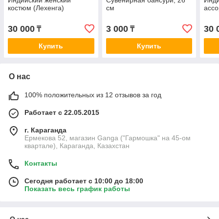
Индийский женский
Сувенирная бансури, 26
Инди
костюм (Лехенга)
см
ассо
30 000
3 000
30 
₸
₸
Купить
Купить
О нас
100% положительных из 12 отзывов за год
Работает с 22.05.2015
г. Караганда
Ермекова 52, магазин Ganga ("Гармошка" на 45-ом
квартале), Караганда, Казахстан
Контакты
Сегодня работает с 10:00 до 18:00
Показать весь график работы