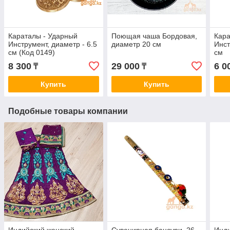
Караталы - Ударный
Поющая чаша Бордовая,
Кара
Инструмент, диаметр - 6.5
диаметр 20 см
Инст
см (Код 0149)
см
8 300
29 000
6 0
₸
₸
Купить
Купить
Подобные товары компании