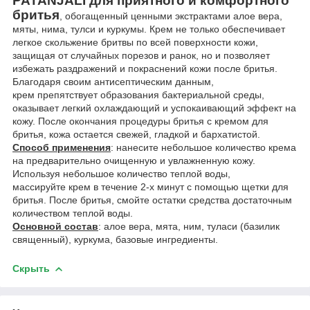
PATANJALI
для приятного и комфортного
бритья
, обогащенный ценными экстрактами алое вера,
мяты, нима, тулси и куркумы. Крем не только обеспечивает
легкое скольжение бритвы по всей поверхности кожи,
защищая от случайных порезов и ранок, но и позволяет
избежать раздражений и покраснений кожи после бритья.
Благодаря своим антисептическим данным,
крем препятствует образования бактериальной среды,
оказывает легкий охлаждающий и успокаивающий эффект на
кожу. После окончания процедуры бритья с кремом для
бритья, кожа остается свежей, гладкой и бархатистой.
Способ применения
: нанесите небольшое количество крема
на предварительно очищенную и увлажненную кожу.
Используя небольшое количество теплой воды,
массируйте крем в течение 2-х минут с помощью щетки для
бритья. После бритья, смойте остатки средства достаточным
количеством теплой воды.
Основной состав
: алое вера, мята, ним, туласи (базилик
священный), куркума, базовые ингредиенты.
Скрыть