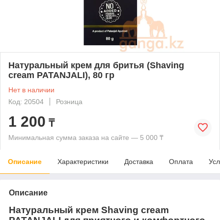
Натуральный крем для бритья (Shaving
cream PATANJALI), 80 гр
Нет в наличии
Код: 20504
Розница
1 200
₸
Минимальная сумма заказа на сайте — 5 000 ₸
Описание
Характеристики
Доставка
Оплата
Усл
Описание
Натуральный крем
Shaving
cream