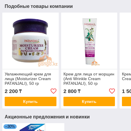
Подобные товары компании
Увлажняющий крем для
Крем для лица от морщин
Крем
лица (Moisturizer Cream
(Anti Wrinkle Cream
Crea
PATANJALI), 50 гр
PATANJALI), 50 гр
2 200
2 800
1 5
₸
₸
Купить
Купить
Акционные предложения и новинки
–30%