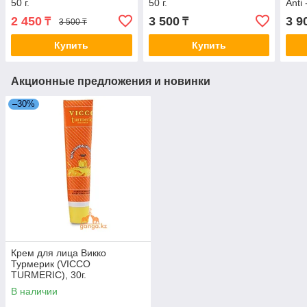
50 г.
50 г.
Anti 
2 450
3 500
3 9
₸
₸
3 500 ₸
Купить
Купить
Акционные предложения и новинки
–30%
Крем для лица Викко
Турмерик (VICCO
TURMERIC), 30г.
В наличии