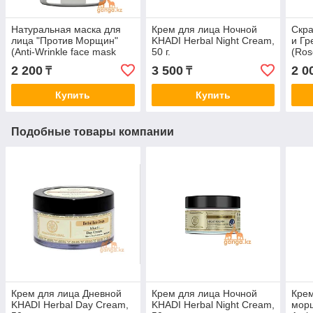
Натуральная маска для
Крем для лица Ночной
Скра
лица "Против Морщин"
KHADI Herbal Night Cream,
и Гр
(Anti-Wrinkle face mask
50 г.
(Ros
KHADI), 50 г.
Scru
2 200
3 500
2 0
₸
₸
Купить
Купить
Подобные товары компании
Крем для лица Дневной
Крем для лица Ночной
Крем
KHADI Herbal Day Cream,
KHADI Herbal Night Cream,
морщ