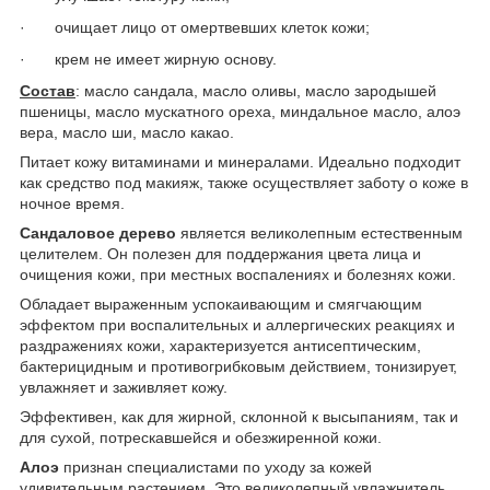
·
очищает лицо от омертвевших клеток кожи;
·
крем не имеет жирную основу.
Состав
: масло сандала, масло оливы, масло зародышей
пшеницы, масло мускатного ореха, миндальное масло, алоэ
вера, масло ши, масло какао.
Питает кожу витаминами и минералами. Идеально подходит
как средство под макияж, также осуществляет заботу о коже в
ночное время.
Сандаловое дерево
является великолепным естественным
целителем. Он полезен для поддержания цвета лица и
очищения кожи, при местных воспалениях и болезнях кожи.
Обладает выраженным успокаивающим и смягчающим
эффектом при воспалительных и аллергических реакциях и
раздражениях кожи, характеризуется антисептическим,
бактерицидным и противогрибковым действием, тонизирует,
увлажняет и заживляет кожу.
Эффективен, как для жирной, склонной к высыпаниям, так и
для сухой, потрескавшейся и обезжиренной кожи.
Алоэ
признан специалистами по уходу за кожей
удивительным растением. Это великолепный увлажнитель,