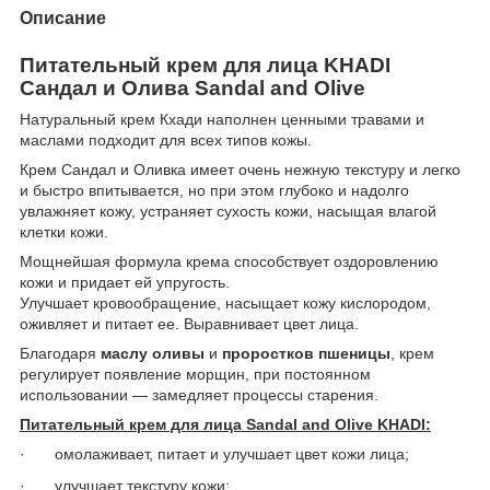
Описание
Питательный крем для лица
KHADI
Сандал и Олива
S
andal and
O
live
Натуральный крем Кхади наполнен ценными травами и
маслами подходит для всех типов кожы.
Крем Сандал и Оливка имеет очень нежную текстуру и легко
и быстро впитывается, но при этом глубоко и надолго
увлажняет кожу, устраняет сухость кожи, насыщая влагой
клетки кожи.
Мощнейшая формула крема способствует оздоровлению
кожи и придает ей упругость.
Улучшает кровообращение, насыщает кожу кислородом,
оживляет и питает ее. Выравнивает цвет лица.
Благодаря
маслу оливы
и
проростков пшеницы
, крем
регулирует появление морщин, при постоянном
использовании — замедляет процессы старения.
Питательный крем для лица Sandal and Olive KHADI:
·
омолаживает, питает и улучшает цвет кожи лица;
·
улучшает текстуру кожи;