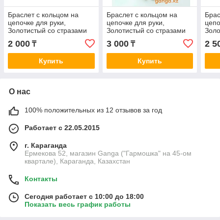
Браслет с кольцом на
Браслет с кольцом на
Брас
цепочке для руки,
цепочке для руки,
цепо
Золотистый со стразами
Золотистый со стразами
Золо
2 000
3 000
2 5
₸
₸
Купить
Купить
О нас
100% положительных из 12 отзывов за год
Работает с 22.05.2015
г. Караганда
Ермекова 52, магазин Ganga ("Гармошка" на 45-ом
квартале), Караганда, Казахстан
Контакты
Сегодня работает с 10:00 до 18:00
Показать весь график работы