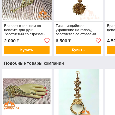
Браслет с кольцом на
Тика - индийское
Брас
цепочке для руки,
украшение на голову,
цепо
Золотистый со стразами
золотистая со стразами
2 000
6 500
4 5
₸
₸
Купить
Купить
Подобные товары компании