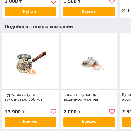
3 000
1 500
₸
₸
2 0
Купить
Купить
Подобные товары компании
Турка из латуни
Кавача - кулон для
Куло
золотистая, 350 мл
защитной мантры
ассо
13 900
2 000
2 5
₸
₸
Купить
Купить