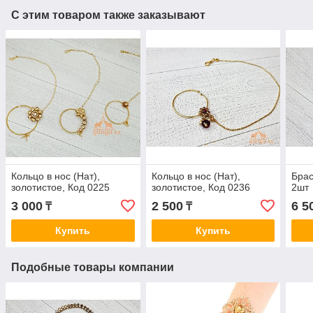
С этим товаром также заказывают
Кольцо в нос (Нат),
Кольцо в нос (Нат),
Брас
золотистое, Код 0225
золотистое, Код 0236
2шт
3 000
2 500
6 5
₸
₸
Купить
Купить
Подобные товары компании