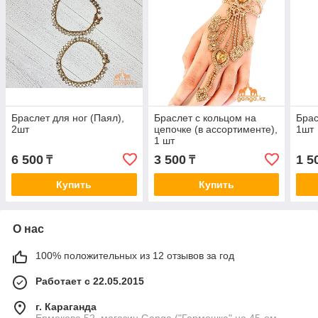
Браслет для ног (Паял),
Браслет с кольцом на
Брас
2шт
цепочке (в ассортименте),
1шт
1 шт
6 500
3 500
1 5
₸
₸
Купить
Купить
О нас
100% положительных из 12 отзывов за год
Работает с 22.05.2015
г. Караганда