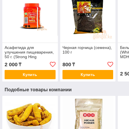
Асафетида для
Черная горчица (семена),
Бел
улучшения пищеварения,
100 г
(Whi
50 г. (Strong Hing
MDH)
RAMDEV)
2 000
800
₸
₸
2 5
Купить
Купить
Подобные товары компании