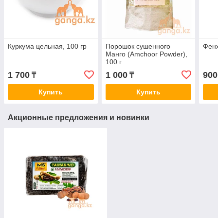
Куркума цельная, 100 гр
Порошок сушенного
Фенх
Манго (Amchoor Powder),
100 г.
1 700
1 000
900
₸
₸
Купить
Купить
Акционные предложения и новинки