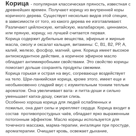
Корица
- популярная классическая пряность, известная с
древнейших времен. Получают корицу из внутренней коры
коричного дерева. Существует несколько видов этой специи,
в зависимости от того, из какого дерева ее изготавливают.
Различают цейлонскую, китайскую, малабарскую, циннамон,
или пряную, корицу, но лучшей считается первая.
Корица содержит дубильные вещества, эфирные и жирные
масла, смолу и оксалат кальция, витамины: С, В1, В2, РР, А,
калий, железо, фосфор, магний, цинк. Корица имеет высокое
антиоксидантное действие, а коричное эфирное масло
обладает антимикробными свойствами. Это свойство корицы
помогает дольше сохранять продукты свежими.
Корица горькая и острая на вкус, согревающе воздействует
на тело. Шри-ланкийская корица, кроме этого, имеет еще и
необыкновенно сладкий вкус с изумительным тонким теплым
ароматом. Она увеличивает вата- и питта-доши и сильно
уменьшает капха-дошу, сжигая слизь.
Особенно хороша корица для людей ослабленных и
пожилых, она дает силы и укрепляет сердце. Корица входит в
состав противопростудных чаёв, обладает ярко выраженным
потогонным эффектом. Масло корицы используется для
точечного массажа, марма-терапии, ингаляции при простуде,
ароматерапии. Очищает кровь, освежает дыхание,