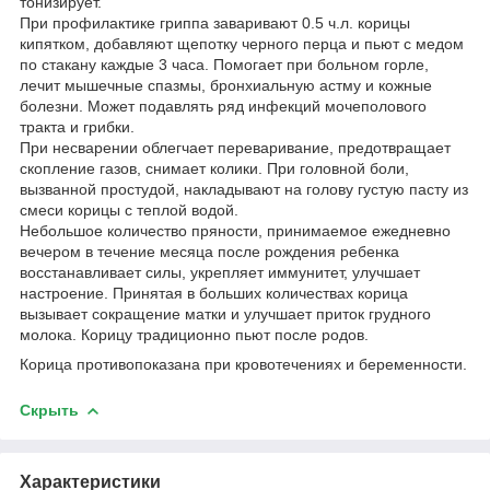
тонизирует.
При профилактике гриппа заваривают 0.5 ч.л. корицы
кипятком, добавляют щепотку черного перца и пьют с медом
по стакану каждые 3 часа. Помогает при больном горле,
лечит мышечные спазмы, бронхиальную астму и кожные
болезни. Может подавлять ряд инфекций мочеполового
тракта и грибки.
При несварении облегчает переваривание, предотвращает
скопление газов, снимает колики. При головной боли,
вызванной простудой, накладывают на голову густую пасту из
смеси корицы с теплой водой.
Небольшое количество пряности, принимаемое ежедневно
вечером в течение месяца после рождения ребенка
восстанавливает силы, укрепляет иммунитет, улучшает
настроение. Принятая в больших количествах корица
вызывает сокращение матки и улучшает приток грудного
молока. Корицу традиционно пьют после родов.
Корица противопоказана при кровотечениях и беременности.
Скрыть
Характеристики