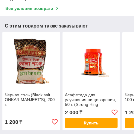
Все условия возврата
С этим товаром также заказывают
Черная соль (Black salt
Асафетида для
Черн
ONKAR MANJEET'S), 200
улучшения пищеварения,
100 
г.
50 г. (Strong Hing
RAMDEV)
2 000
1 2
₸
1 200
₸
Купить