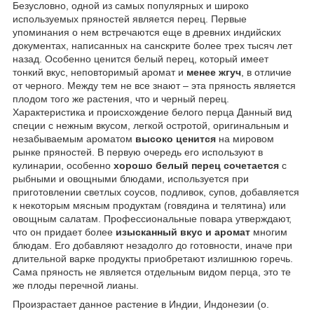
Безусловно, одной из самых популярных и широко
используемых пряностей является перец. Первые
упоминания о нем встречаются еще в древних индийских
документах, написанных на санскрите более трех тысяч лет
назад. Особенно ценится белый перец, который имеет
тонкий вкус, неповторимый аромат и
менее жгуч
, в отличие
от черного. Между тем не все знают – эта пряность является
плодом того же растения, что и черный перец.
Характеристика и происхождение белого перца Данный вид
специи с нежным вкусом, легкой остротой, оригинальным и
незабываемым ароматом
высоко ценится
на мировом
рынке пряностей. В первую очередь его используют в
кулинарии, особенно
хорошо белый перец сочетается
с
рыбными и овощными блюдами, используется при
приготовлении светлых соусов, подливок, супов, добавляется
к некоторым мясным продуктам (говядина и телятина) или
овощным салатам. Профессиональные повара утверждают,
что он придает более
изысканный вкус и аромат
многим
блюдам. Его добавляют незадолго до готовности, иначе при
длительной варке продукты приобретают излишнюю горечь.
Сама пряность не является отдельным видом перца, это те
же плоды перечной лианы.
Произрастает данное растение в Индии, Индонезии (о.