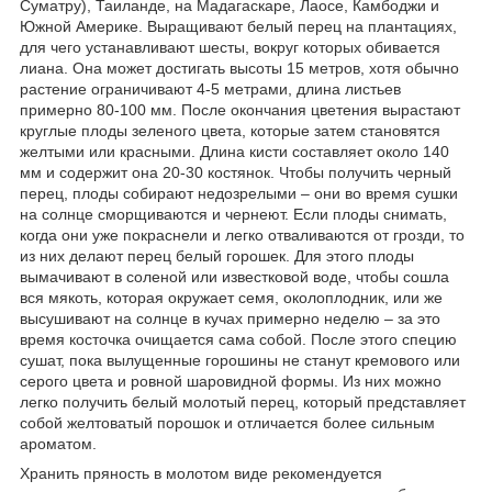
Суматру), Таиланде, на Мадагаскаре, Лаосе, Камбоджи и
Южной Америке. Выращивают белый перец на плантациях,
для чего устанавливают шесты, вокруг которых обивается
лиана. Она может достигать высоты 15 метров, хотя обычно
растение ограничивают 4-5 метрами, длина листьев
примерно 80-100 мм. После окончания цветения вырастают
круглые плоды зеленого цвета, которые затем становятся
желтыми или красными. Длина кисти составляет около 140
мм и содержит она 20-30 костянок. Чтобы получить черный
перец, плоды собирают недозрелыми – они во время сушки
на солнце сморщиваются и чернеют. Если плоды снимать,
когда они уже покраснели и легко отваливаются от грозди, то
из них делают перец белый горошек. Для этого плоды
вымачивают в соленой или известковой воде, чтобы сошла
вся мякоть, которая окружает семя, околоплодник, или же
высушивают на солнце в кучах примерно неделю – за это
время косточка очищается сама собой. После этого специю
сушат, пока вылущенные горошины не станут кремового или
серого цвета и ровной шаровидной формы. Из них можно
легко получить белый молотый перец, который представляет
собой желтоватый порошок и отличается более сильным
ароматом.
Хранить пряность в молотом виде рекомендуется