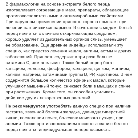
В фармакологии на основе экстракта белого перца
изготавливают согревающие мази, препараты, обладающие
противовоспалительными и антимикробными свойствами.
При наружном применении пряность хорошо помогает при
лечении нагноившихся нарывов. В сочетании с медом, белый
перец является отличным отхаркивающим средством,
хорошо удаляет из дыхательных органов слизь, уменьшает
ее образование. Еще древние индейцы использовали эту
специю, как средство лечения кашля, ангины, астмы и других
заболеваний. Пряность содержит в три раза больше
витамина С, чем апельсин. Также белый перец богат
кальцием, железом, фосфором, кальцием, цинком, магнием,
калием, натрием, витаминами группы В, РР, каротином. В нем
содержится большое количество эфирных масел, которые
улучшают мышечный тонус, снижают боли в мышцах и спине
при растяжениях. Кроме того, он способен усиливать
действие других лекарственных растений.
Не рекомендуется
употреблять данную специю при наличии
гастрита, язвенной болезни желудка, двенадцатиперстной
кишки, воспалении почек, болезнях мочевого пузыря, при
анемии. Также противопоказанием к использованию белого
перца является индивидуальная непереносимость.