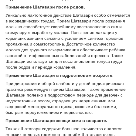
Применение Шатавари после родов.
Уникально лактогонное действие Шатавари особо отмечается
в аюрведических трудах. Приём Шатавари после рождения
малыша способствует скорейшему восстановлению сил и
стимулирует выработку молока. Повышение лактации у
кормящих женщин связано с усилением синтеза гормонов
пролактина и соматотропина. Достаточное количество
молока для грудного вскармливания обеспечивает ребёнка
защитой от инфекционных заболеваний и стрессов. Также
Шатавари используется для восстановления тонуса груди
после родов и периода кормления.
Применение Шатавари в подростковом возрасте.
При дистрофии и общей слабости у детей педиатрическая
практика рекомендует приём Шатавари. Также применение
Шатавари полезно в подростковом периоде для девочек с
недостаточным весом, страдающих нарушениями или
задержкой менструального цикла, кожными болезнями,
быстрым переутомлением и нервозностью.
Применение Шатавари женщинами в возрасте.
Так как Шатавари содержит большое количество аналогов
женских половых гормонов, то приём Шатавари очень