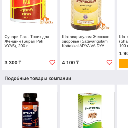
Супари Пак - Тоник для
Шатаваригулам Женское
Шат
Женщин (Supari Pak
здоровье (Satavarigulam
(Sha
VYAS), 200 г.
Kottakkal ARYA VAIDYA
100 
SALA), 200 г.
1 9
3 300
4 100
₸
₸
Подобные товары компании