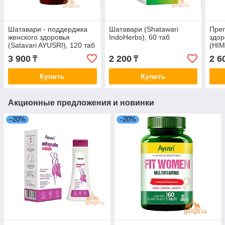
Шатавари - поддерджка
Шатавари (Shatawari
Преп
женского здоровья
IndoHerbs), 60 таб
здор
(Satavari AYUSRI), 120 таб
(HIM
3 900
2 200
2 6
₸
₸
Купить
Купить
Акционные предложения и новинки
–20%
–20%