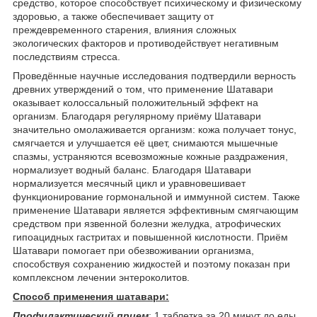
средство, которое способствует психическому и физическому
здоровью, а также обеспечивает защиту от
преждевременного старения, влияния сложных
экологических факторов и противодействует негативным
последствиям стресса.
Проведённые научные исследования подтвердили верность
древних утверждений о том, что применение Шатавари
оказывает колоссальный положительный эффект на
организм. Благодаря регулярному приёму Шатавари
значительно омолаживается организм: кожа получает тонус,
смягчается и улучшается её цвет, снимаются мышечные
спазмы, устраняются всевозможные кожные раздражения,
нормализует водный баланс. Благодаря Шатавари
нормализуется месячный цикл и уравновешивает
функционирование гормональной и иммунной систем. Также
применение Шатавари является эффективным смягчающим
средством при язвенной болезни желудка, атрофических
гипоацидных гастритах и повышенной кислотности. Приём
Шатавари помогает при обезвоживании организма,
способствуя сохранению жидкостей и поэтому показан при
комплексном лечении энтероколитов.
Способ применения шатавари:
Профилактический прием
: 1 таблетка за 20 минут до еды,