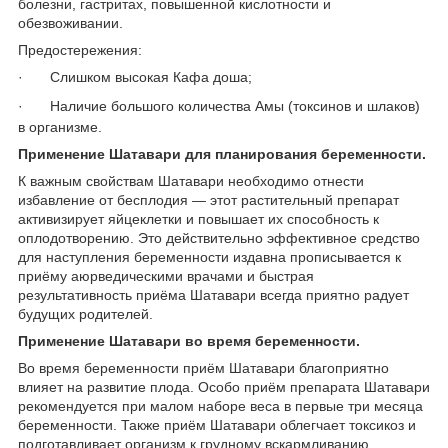
болезни, гастритах, повышенной кислотности и
обезвоживании.
Предостережения:
·
Слишком высокая Кафа доша;
·
Наличие большого количества Амы (токсинов и шлаков)
в организме.
Применение Шатавари для планирования беременности.
К важным свойствам Шатавари необходимо отнести
избавление от бесплодия ― этот растительный препарат
активизирует яйцеклетки и повышает их способность к
оплодотворению. Это действительно эффективное средство
для наступления беременности издавна прописывается к
приёму аюрведическими врачами и быстрая
результативность приёма Шатавари всегда приятно радует
будущих родителей.
Применение Шатавари во время беременности.
Во время беременности приём Шатавари благоприятно
влияет на развитие плода. Особо приём препарата Шатавари
рекомендуется при малом наборе веса в первые три месяца
беременности. Также приём Шатавари облегчает токсикоз и
подготавливает организм к грудному вскармливанию.