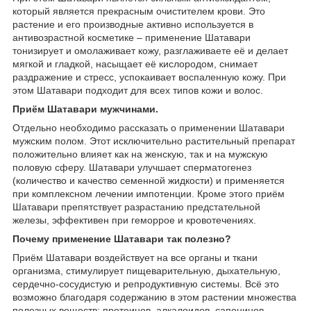
который является прекрасным очистителем крови. Это
растение и его производные активно используется в
антивозрастной косметике – применение Шатавари
тонизирует и омолаживает кожу, разглаживаете её и делает
мягкой и гладкой, насыщает её кислородом, снимает
раздражение и стресс, успокаивает воспаленную кожу. При
этом Шатавари подходит для всех типов кожи и волос.
Приём Шатавари мужчинами.
Отдельно необходимо рассказать о применении Шатавари
мужским полом. Этот исключительно растительный препарат
положительно влияет как на женскую, так и на мужскую
половую сферу. Шатавари улучшает сперматогенез
(количество и качество семенной жидкости) и применяется
при комплексном лечении импотенции. Кроме этого приём
Шатавари препятствует разрастанию предстательной
железы, эффективен при геморрое и кровотечениях.
Почему применение Шатавари так полезно?
Приём Шатавари воздействует на все органы и ткани
организма, стимулирует пищеварительную, дыхательную,
сердечно-сосудистую и репродуктивную системы. Всё это
возможно благодаря содержанию в этом растении множества
полезных веществ: протеинов, алкалоидов, сапонинов,