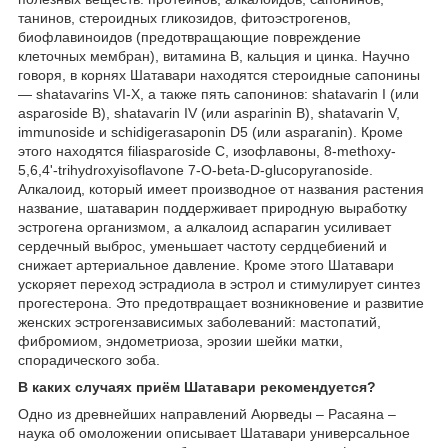
танинов, стероидных гликозидов, фитоэстрогенов,
биофлавиноидов (предотвращающие повреждение
клеточных мембран), витамина B, кальция и цинка. Научно
говоря, в корнях Шатавари находятся стероидные сапонины
― shatavarins VI-X, а также пять сапонинов: shatavarin I (или
asparoside B), shatavarin IV (или asparinin В), shatavarin V,
immunoside и schidigerasaponin D5 (или asparanin). Кроме
этого находятся filiasparoside C, изофлавоны, 8-methoxy-
5,6,4'-trihydroxyisoflavone 7-O-beta-D-glucopyranoside.
Алкалоид, который имеет производное от названия растения
название, шатаварин поддерживает природную выработку
эстрогена организмом, а алкалоид аспарагин усиливает
сердечный выброс, уменьшает частоту сердцебиений и
снижает артериальное давление. Кроме этого Шатавари
ускоряет переход эстрадиола в эстрол и стимулирует синтез
прогестерона. Это предотвращает возникновение и развитие
женских эстрогензависимых заболеваний: мастопатий,
фибромиом, эндометриоза, эрозии шейки матки,
спорадического зоба.
В каких случаях приём Шатавари рекомендуется?
Одно из древнейших направлений Аюрведы – Расаяна –
наука об омоложении описывает Шатавари универсальное