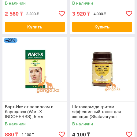
В наличии
В наличии
2 560
3 920
₸
₸
3 200 ₸
4 900 ₸
Купить
Купить
–20%
Варт-Икс от папиллом и
Шатаварьяди гритам
бородавок (Wart-X
эффективный тоник для
INDOHERBS), 5 мл
женщин (Shatavaryadi
ghritam Kottakkal ARYA
В наличии
В наличии
VAIDYA SALA), 200 г.
880
4 100
₸
₸
1 100 ₸