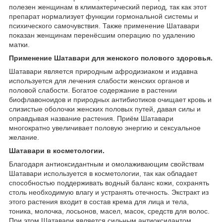
полезен женщинам в климактерический период, так как этот
препарат нормализует функции гормональной системы и
психического самочувствия. Также применение Шатавари
показан женщинам перенёсшим операцию по удалению
матки.
Применение Шатавари для женского полового здоровья.
Шатавари является природным афродизиаком и издавна
используется для лечения слабости женских органов и
половой слабости. Богатое содержание в растении
биофлавоноидов и природных антибиотиков очищает кровь и
слизистые оболочки женских половых путей, давая силы и
оправдывая название растения. Приём Шатавари
многократно увеличивает половую энергию и сексуальное
желание.
Шатавари в косметологии.
Благодаря антиоксидантным и омолаживающим свойствам
Шатавари используется в косметологии, так как обладает
способностью поддерживать водный баланс кожи, сохранять
столь необходимую влагу и устранять отечность. Экстракт из
этого растения входит в состав крема для лица и тела,
тоника, молочка, лосьонов, масел, масок, средств для волос.
При этом Шатавари является сильным антиоксидантом,