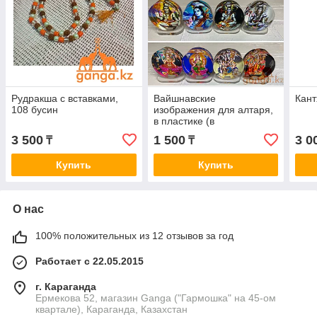
Рудракша с вставками,
Вайшнавские
Кант
108 бусин
изображения для алтаря,
в пластике (в
ассортименте)
3 500
1 500
3 0
₸
₸
Купить
Купить
О нас
100% положительных из 12 отзывов за год
Работает с 22.05.2015
г. Караганда
Ермекова 52, магазин Ganga ("Гармошка" на 45-ом
квартале), Караганда, Казахстан