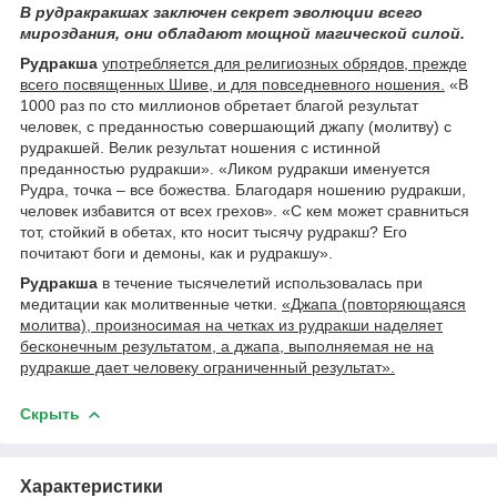
В рудракракшах заключен секрет эволюции всего
мироздания, они обладают мощной магической силой.
Рудракша
употребляется для религиозных обрядов, прежде
всего посвященных Шиве, и для повседневного ношения.
«В
1000 раз по сто миллионов обретает благой результат
человек, с преданностью совершающий джапу (молитву) с
рудракшей. Велик результат ношения с истинной
преданностью рудракши». «Ликом рудракши именуется
Рудра, точка – все божества. Благодаря ношению рудракши,
человек избавится от всех грехов». «С кем может сравниться
тот, стойкий в обетах, кто носит тысячу рудракш? Его
почитают боги и демоны, как и рудракшу».
Рудракша
в течение тысячелетий использовалась при
медитации как молитвенные четки.
«Джапа (повторяющаяся
молитва), произносимая на четках из рудракши наделяет
бесконечным результатом, а джапа, выполняемая не на
рудракше дает человеку ограниченный результат».
Скрыть
Характеристики