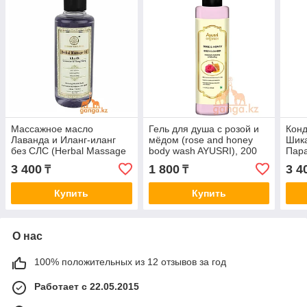
Массажное масло
Гель для душа с розой и
Конд
Лаванда и Иланг-иланг
мёдом (rose and honey
Шика
без СЛС (Herbal Massage
body wash AYUSRI), 200
Пара
Oil Lavender & Ylang Ylang
мл
Hone
3 400
1 800
3 4
₸
₸
KHADI), 210 мл
210 
Купить
Купить
О нас
100% положительных из 12 отзывов за год
Работает с 22.05.2015