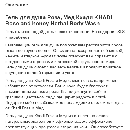
Описание
Гель для душа Роза, Мед Кхади K
HADI
R
ose and honey Herbal Body Wash
Гель отлично подойдет для всех типов кожи. Не содержит SLS
и парабенов.
Смягчающий гель для душа поможет вам расслабится после
тяжелого трудового дня. Он смягчает кожу, делает её мягкой,
нежной и гладкой. Аромат
розы
поможет вам справится с
ежедневными стрессами и агрессией окружающего мира.
Гель для душа смоет с вас весь негатив и подарит приятное
ощущение полной гармонии и уюта.
Гель для душа Khadi Роза и Мед снимет с вас напряжение,
избавит вас от усталости. Ваша кожа будет благоухать
насыщенным запахом розы. Вы почувствуете себя в
красивом цветочном саду, где царит радость и покой.
Подарите себе незабываемое наслаждение с гелем для душа
от Khadi Роза и Мед.
Гель для душа Khadi Роза и Мед изготовлен на основе
натуральных экстрактов и эфирных масел, эффективно
препятствующих процессам старения кожи. Он способствует