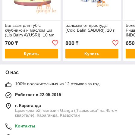
Бальзам для губ с
Бальзам от простуды
Бол
клубникой и маслом ши
(Cold Balm SABURI), 10 г
Риши
(Lip Balm AYUSRI), 10 мл
INDO
700
800
650
₸
₸
Купить
Купить
О нас
100% положительных из 12 отзывов за год
Работает с 22.05.2015
г. Караганда
Ермекова 52, магазин Ganga ("Гармошка" на 45-ом
квартале), Караганда, Казахстан
Контакты