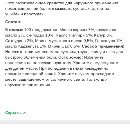
-
это разогревающее средство для наружного применения,
помогающее при болях в мышцах, суставах, артритах,
ушибах и простудах.
Состав:
В каждых 100 г содержится: Масло корицы 7%, гвоздичное
масло 2%, скипидар 10%, масло Нилгири 5%, Капур 3%,
Сатпудина 2%, Масло мускатного ореха 0,5%, Гандхпура 7%,
масло Каджепута 1%, Мирчи Сат. 0,5%,
Способ применения:
Нанесите толстым слоем на суставы, грудь, спину и шею для
быстрого облегчения боли.
Осторожно:
Избегайте
нанесения на поврежденную кожу. Храните в недоступном
для детей месте. При попадании в глаза немедленно
промойте холодной водой. Храните в сухом прохладном
месте, защищенном от солнечного света. Только для
наружного применения.
Скрыть