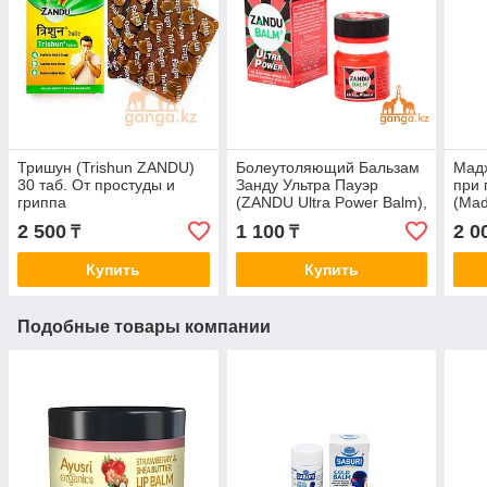
Тришун (Trishun ZANDU)
Болеутоляющий Бальзам
Мадх
30 таб. От простуды и
Занду Ультра Пауэр
при 
гриппа
(ZANDU Ultra Power Balm),
(Mad
8 гр
DABU
2 500
1 100
2 0
₸
₸
Купить
Купить
Подобные товары компании