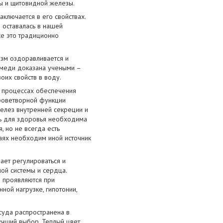
ы и щитовидной железы.
ключается в его свойствах.
 оставалась в нашей
се это традиционно
зм оздоравливается и
ь меди доказана учеными –
оих свойств в воду.
в процессах обеспечения
кроветворной функции
желез внутренней секреции и
дь для здоровья необходима
 но не всегда есть
чаях необходим иной источник
ает регулироваться и
ной системы и сердца.
 проявляются при
ной нагрузке, гипотонии,
суда распространена в
лучший выбор. Теплый цвет