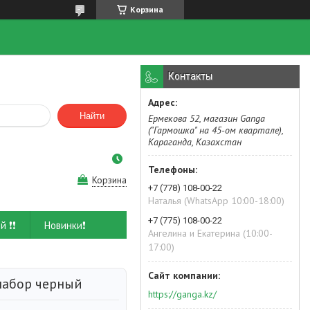
Корзина
Контакты
Найти
Ермекова 52, магазин Ganga
("Гармошка" на 45-ом квартале),
Караганда, Казахстан
Корзина
+7 (778) 108-00-22
Наталья (WhatsApp 10:00-18:00)
+7 (775) 108-00-22
й ❗❗
Новинки❗
Ангелина и Екатерина (10:00-
17:00)
абор черный
https://ganga.kz/