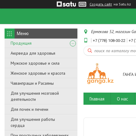
Создать сайт
на Satu.kz
Ермекова 52, магазин Ga
+7 (778) 108-00-22
+7 (
Продукция
Аюрведа для здоровья
Мужское здоровье и сила
Женское здоровье и красота
ГАНГА 
Чаванпраши и Расаяны
Для улучшения мозговой
Главная
О нас
деятельности
Для почек и печени
Для улучшения работы
сердца
При простудных заболеваниях