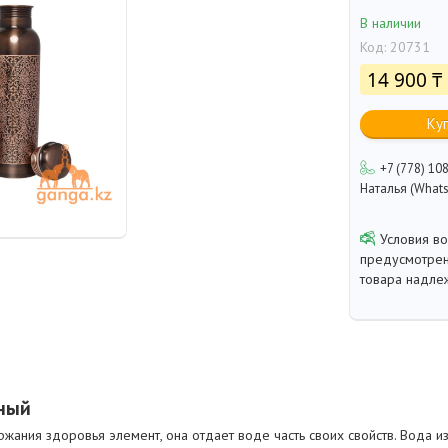
В наличии
Код:
20731
14 900 ₸
Ку
+7 (778) 10
Наталья (Whats
предусмотрен
товара надле
ный
ания здоровья элемент, она отдает воде часть своих свойств. Вода и