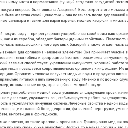
ения иммунитета и нормализации функций сердечно-сосудистой систем
посуды впервые были описаны Авиценной. Весь секрет этого металла за
же была известна своей ценностью – она появилась после деревянной и
ные самовары и тазики для варки варенья, медные кастрюли и миски, в
й посуде воду – при регулярном употреблении такой воды ваш органи
ди, как и из серебра, обладает бактерицидными свойствами. Полезност
ю часть попадающих на него вредных бактерий, а также отдает часть св
ь важным для организма человека элементом. Она принимает участие 
ования гемоглобина и эритроцитов. Без нее невозможна стимуляция 
ческий элемент способствует укреплению иммунитета, хорошей работе 
даря меди, повышается сопротивляемость организма к инфекциям. Ме
орциях. Организм человека получает медь из воды и продуктов питания,
правильно питаться и пить качественную воду. Именно в подобных слу
мер, использование воды, хранящейся в медной посуде.
лярном употреблении медной воды усиливается циркуляция крови, начин
льное давление, улучшается сон, стабилизируется работа пищеваритель
сть и укрепляется иммунная система. Лечебные свойства медной воды
ссоннице и головной боли, депрессии, физической перегрузке, умствен
бете, импотенции и фригидности.
олько полезно, но также красиво и оригинально. Традиционно медная по
тите придать своей кухне атмосферу Востока, то медная посуда – это 