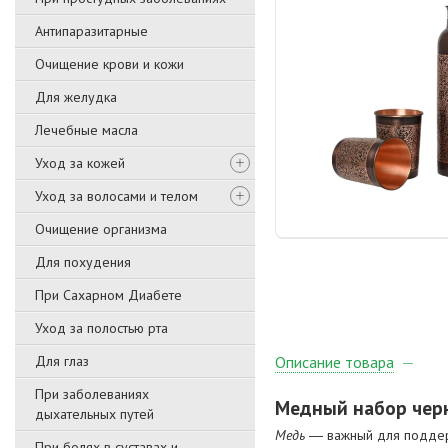
Антипаразитарные
Очищение крови и кожи
Для желудка
Лечебные масла
Уход за кожей
Уход за волосами и телом
Очищение организма
Для похудения
При Сахарном Диабете
Уход за полостью рта
Для глаз
Описание товара
При заболеваниях
Медный набор чер
дыхательных путей
Медь
― важный для поддерж
При болях в суставах и