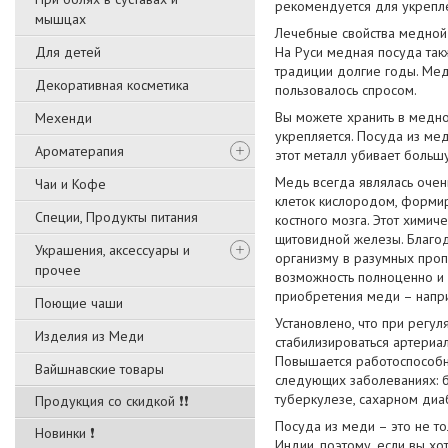
рекомендуется для укрепл
мышцах
Лечебные свойства медной 
Для детей
На Руси медная посуда так
традиции долгие годы. Мед
Декоративная косметика
пользовалось спросом.
Вы можете хранить в медно
Мехенди
укрепляется. Посуда из ме
Ароматерапия
этот металл убивает большу
Медь всегда являлась очен
Чаи и Кофе
клеток кислородом, формир
Специи, Продукты питания
костного мозга. Этот хими
щитовидной железы. Благо
Украшения, аксессуары и
организму в разумных проп
прочее
возможность полноценно и 
приобретения меди – напри
Поющие чаши
Установлено, что при регу
Изделия из Меди
стабилизироваться артериа
Повышается работоспособно
Вайшнавские товары
следующих заболеваниях: бе
туберкулезе, сахарном диа
Продукция со скидкой ❗❗
Посуда из меди – это не т
Новинки ❗
Индии, поэтому, если вы хо