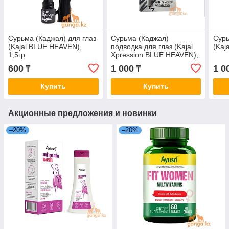
Сурьма (Каджал) для глаз
Сурьма (Каджал)
Сурь
(Kajal BLUE HEAVEN),
подводка для глаз (Kajal
(Kaj
1,5гр
Xpression BLUE HEAVEN),
3.2 гр (с точилкой)
600
1 000
1 0
₸
₸
Купить
Купить
Акционные предложения и новинки
–20%
–20%