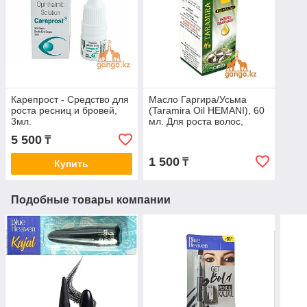
Карепрост - Средство для
Масло Гаргира/Усьма
роста ресниц и бровей,
(Taramira Oil HEMANI), 60
3мл.
мл. Для роста волос,
ресниц, бровей
5 500
₸
1 500
₸
Купить
Подобные товары компании