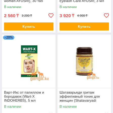
women AYUSRI), 30 таб
Eyelash Care AYUSRI, 3 мл
В наличии
В наличии
2 560
3 920
₸
₸
3 200 ₸
4 900 ₸
Купить
Купить
–20%
Варт-Икс от папиллом и
Шатаварьяди гритам
бородавок (Wart-X
эффективный тоник для
INDOHERBS), 5 мл
женщин (Shatavaryadi
ghritam Kottakkal ARYA
В наличии
В наличии
VAIDYA SALA), 200 г.