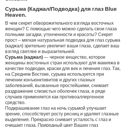
Сурьма (Каджал/Подводка) для глаз
Blue
Heaven
.
В чем секрет обворожительного взгляда восточных
женщин? С помощью чего можно сделать свои глаза
полными загадки, утонченности и красоты? Секрет
прост – мягкая натуральная подводка для глаз сурьма
(каджал) зрительно увеличит ваши глаза, сделает ваш
взгляд светлее и выразительней.
Сурьма (каджал)
― черное вещество, которое
женщины восточных стран используют для макияжа в
качестве подводки, краски для век и лечения глаз. Так,
на Среднем Востоке, сурьма используется при
лечении конъюнктивитов и других глазных
заболеваний, вызванные простейшими, снимает
раздражение слизистых оболочек глаза, в ряде
случаев применяется как противоаллергенное
средство.
Подкрашивание глаз на ночь сурьмой улучшает
зрение, способствует росту ресниц и удаляет глазные
выделения. Прекрасно снимает усталость с глаз и
очищает глаза. Природный цвет Ваших глаз