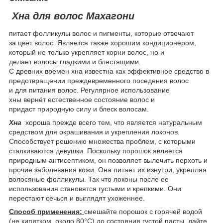
Хна для волос Махагони
питает фолликулы волос и пигменты, которые отвечают
за цвет волос. Является также хорошим кондиционером,
который не только укрепляет корни волос, но и
делает волосы гладкими и блестящими.
С древних времен хна известна как эффективное средство в
предотвращении преждевременного поседения волос
и для питания волос. Регулярное использование
хны вернёт естественное состояние волос и
придаст природную силу и блеск волосам.
Хна
хороша прежде всего тем, что является натуральным
средством для окрашивания и укрепления локонов.
Способствует решению множества проблем, с которыми
сталкиваются девушки. Поскольку порошок является
природным антисептиком, он позволяет вылечить перхоть и
прочие заболевания кожи. Она питает их изнутри, укрепляя
волосяные фолликулы. Так что локоны после ее
использования становятся густыми и крепкими. Они
перестают сечься и выглядят ухоженнее.
Способ применения:
смешайте порошок с горячей водой
(не кипятком, около 80°C) до состояния густой пасты, дайте