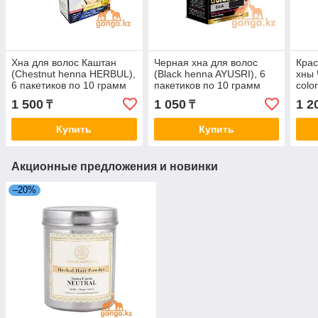
Хна для волос Каштан
Черная хна для волос
Крас
(Chestnut henna HERBUL),
(Black henna AYUSRI), 6
хны 
6 пакетиков по 10 грамм
пакетиков по 10 грамм
colo
паке
1 500
1 050
1 2
₸
₸
Купить
Купить
Акционные предложения и новинки
–20%