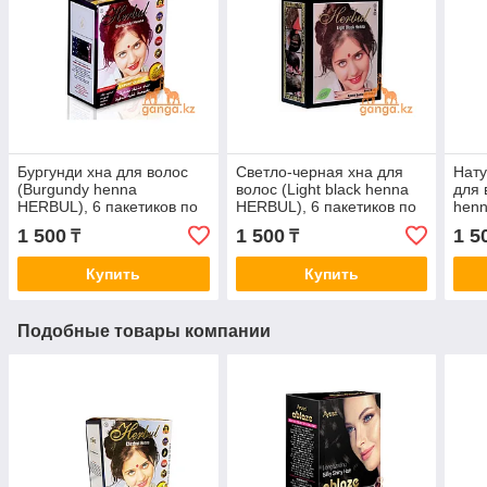
Бургунди хна для волос
Светло-черная хна для
Нату
(Burgundy henna
волос (Light black henna
для 
HERBUL), 6 пакетиков по
HERBUL), 6 пакетиков по
henn
10 грамм
10 грамм
паке
1 500
1 500
1 5
₸
₸
Купить
Купить
Подобные товары компании