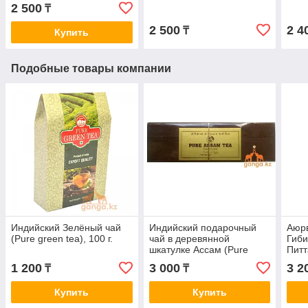
2 500
₸
2 500
2 4
₸
Купить
Подобные товары компании
Индийский Зелёный чай
Индийский подарочный
Аюрв
(Pure green tea), 100 г.
чай в деревянной
Гиби
шкатулке Ассам (Pure
Питт
Assam Tea), 50 г.
Hibi
1 200
3 000
3 2
₸
₸
150 г
Купить
Купить