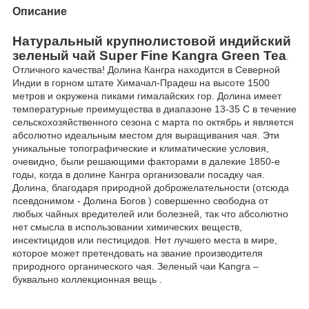
Описание
Натуральный крупнолистовой индийский
зеленый чай
S
uper
F
ine
K
angra
G
reen
T
ea
.
Отличного качества! Долина Кангра находится в Северной
Индии в горном штате Химачал-Прадеш на высоте 1500
метров и окружена пиками гималайских гор. Долина имеет
температурные преимущества в диапазоне 13-35 С в течение
сельскохозяйственного сезона с марта по октябрь и является
абсолютно идеальным местом для выращивания чая. Эти
уникальные топографические и климатические условия,
очевидно, были решающими факторами в далекие 1850-е
годы, когда в долине Кангра организовали посадку чая.
Долина, благодаря природной доброжелательности (отсюда
псевдонимом - Долина Богов ) совершенно свободна от
любых чайных вредителей или болезней, так что абсолютно
нет смысла в использовании химических веществ,
инсектицидов или пестицидов. Нет лучшего места в мире,
которое может претендовать на звание производителя
природного органического чая. Зеленый чаи Kangra –
буквально коллекционная вещь .