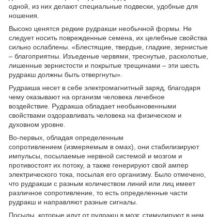
одной, из них делают специальные подвески, удобные для
ношения.
Высоко ценятся редкие рудракши необычной формы. Не
следует носить поврежденные семена, их целебные свойства
сильно ослаблены. «Блестящие, твердые, гладкие, зернистые
– благоприятны. Изъеденые червями, треснутые, расколотые,
лишенные зернистости и покрытые трещинами – эти шесть
рудракш должны быть отвергнуты».
Рудракша несет в себе электромагнитный заряд, благодаря
чему оказывают на организм человека лечебное
воздействие.
Рудракша
обладает необыкновенными
свойствами оздоравливать человека на физическом и
духовном уровне.
Во-первых, обладая определенным
сопротивлением (измеряемым в омах), они стабилизируют
импульсы, посылаемые нервной системой и мозгом и
противостоят их потоку, а также генерируют свой ампер
электрического тока, посылая его организму. Было отмечено,
что рудракши с разным количеством линий или лиц имеет
различное сопротивление, то есть определенные части
рудракш и направляют разные сигналы.
Посылы, которые идут от рудракш в мозг, стимулируют в нем