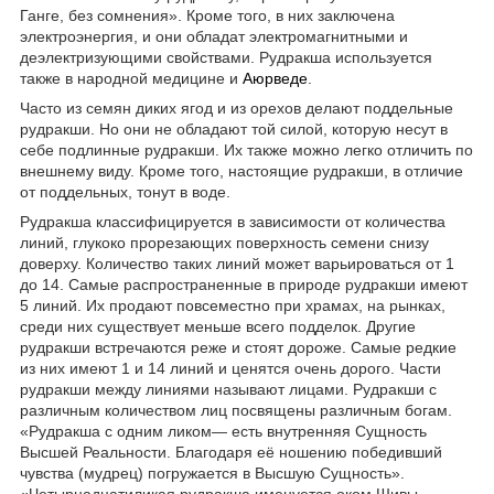
Ганге, без сомнения». Кроме того, в них заключена
электроэнергия, и они обладат электромагнитными и
деэлектризующими свойствами. Рудракша используется
также в народной медицине и
Аюрведе
.
Часто из семян диких ягод и из орехов делают поддельные
рудракши. Но они не обладают той силой, которую несут в
себе подлинные рудракши. Их также можно легко отличить по
внешнему виду. Кроме того, настоящие рудракши, в отличие
от поддельных, тонут в воде.
Рудракша классифицируется в зависимости от количества
линий, глукоко прорезающих поверхность семени снизу
доверху. Количество таких линий может варьироваться от 1
до 14. Самые распространенные в природе рудракши имеют
5 линий. Их продают повсеместно при храмах, на рынках,
среди них существует меньше всего подделок. Другие
рудракши встречаются реже и стоят дороже. Самые редкие
из них имеют 1 и 14 линий и ценятся очень дорого. Части
рудракши между линиями называют лицами. Рудракши с
различным количеством лиц посвящены различным богам.
«Рудракша с одним ликом— есть внутренняя Сущность
Высшей Реальности. Благодаря её ношению победивший
чувства (мудрец) погружается в Высшую Сущность».
«Четырнадцатиликая рудракша именуется оком Шивы,