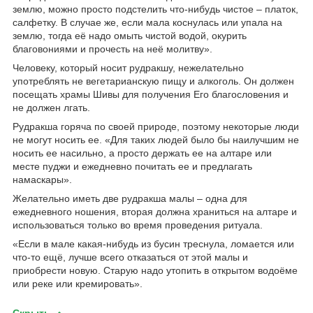
землю, можно просто подстелить что-нибудь чистое – платок,
салфетку. В случае же, если мала коснулась или упала на
землю, тогда её надо омыть чистой водой, окурить
благовониями и прочесть на неё молитву».
Человеку, который носит рудракшу, нежелательно
употреблять не вегетарианскую пищу и алкоголь. Он должен
посещать храмы Шивы для получения Его благословения и
не должен лгать.
Рудракша горяча по своей природе, поэтому некоторые люди
не могут носить ее. «Для таких людей было бы наилучшим не
носить ее насильно, а просто держать ее на алтаре или
месте пуджи и ежедневно почитать ее и предлагать
намаскары».
Желательно иметь две рудракша малы – одна для
ежедневного ношения, вторая должна храниться на алтаре и
использоваться только во время проведения ритуала.
«Если в мале какая-нибудь из бусин треснула, ломается или
что-то ещё, лучше всего отказаться от этой малы и
приобрести новую. Старую надо утопить в открытом водоёме
или реке или кремировать».
Скрыть