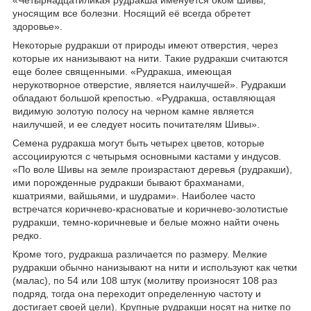
уносящим все болезни. Носящий её всегда обретет
здоровье».
Некоторые рудракши от природы имеют отверстия, через
которые их нанизывают на нити. Такие рудракши считаются
еще более священными. «Рудракша, имеющая
нерукотворное отверстие, является наилучшей». Рудракши
обладают большой крепостью. «Рудракша, оставляющая
видимую золотую полосу на черном камне является
наилучшей, и ее следует носить почитателям Шивы».
Семена рудракша могут быть четырех цветов, которые
ассоциируются с четырьмя основными кастами у индусов.
«По воле Шивы на земле произрастают деревья (рудракши),
ими порожденные рудракши бывают брахманами,
кшатриями, вайшьями, и шудрами». Наиболее часто
встречатся коричнево-красноватые и коричнево-золотистые
рудракши, темно-коричневые и белые можно найти очень
редко.
Кроме того, рудракша различается по размеру. Мелкие
рудракши обычно нанизывают на нити и используют как четки
(малас), по 54 или 108 штук (молитву произносят 108 раз
подряд, тогда она переходит определенную частоту и
достигает своей цели). Крупные рудракши носят на нитке по