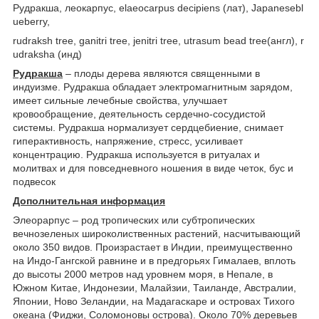
Рудракша, леокарпус, elaeocarpus decipiens (лат), Japanesebl
ueberry,
rudraksh tree, ganitri tree, jenitri tree, utrasum bead tree(
англ
), r
udraksha (
инд
)
Рудракша
– плоды дерева являются священными в
индуизме. Рудракша обладает электромагнитным зарядом,
имеет сильные лечебные свойства, улучшает
кровообращение, деятельность сердечно-сосудистой
системы. Рудракша нормализует сердцебиение, снимает
гиперактивность, напряжение, стресс, усиливает
концентрацию. Рудракша используется в ритуалах и
молитвах и для повседневного ношения в виде четок, бус и
подвесок
Дополнительная информация
Элеорарпус – род тропических или субтропических
вечнозеленых широколиственных растений, насчитывающий
около 350 видов. Произрастает в Индии, преимущественно
на Индо-Гангской равнине и в предгорьях Гималаев, вплоть
до высоты 2000 метров над уровнем моря, в Непале, в
Южном Китае, Индонезии, Малайзии, Таиланде, Австралии,
Японии, Ново Зеландии, на Мадагаскаре и островах Тихого
океана (Фиджи, Соломоновы острова). Около 70% деревьев