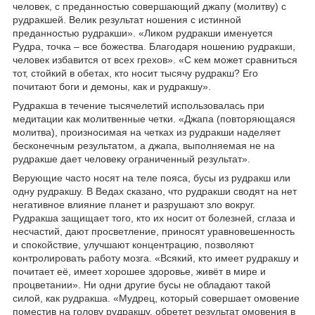
человек, с преданностью совершающий джапу (молитву) с
рудракшей. Велик результат ношения с истинной
преданностью рудракши». «Ликом рудракши именуется
Рудра, точка – все божества. Благодаря ношению рудракши,
человек избавится от всех грехов». «С кем может сравниться
тот, стойкий в обетах, кто носит тысячу рудракш? Его
почитают боги и демоны, как и рудракшу».
Рудракша в течение тысячелетий использовалась при
медитации как молитвенные четки. «Джапа (повторяющаяся
молитва), произносимая на четках из рудракши наделяет
бесконечным результатом, а джапа, выполняемая не на
рудракше дает человеку ограниченный результат».
Верующие часто носят на теле пояса, бусы из рудракш или
одну рудракшу. В Ведах сказано, что рудракши сводят на нет
негативное влияние планет и разрушают зло вокруг.
Рудракша защищает того, кто их носит от болезней, сглаза и
несчастий, дают просветление, приносят уравновешенность
и спокойствие, улучшают концентрацию, позволяют
контролировать работу мозга. «Всякий, кто имеет рудракшу и
почитает её, имеет хорошее здоровье, живёт в мире и
процветании». Ни одни другие бусы не обладают такой
силой, как рудракша. «Мудрец, который совершает омовение
поместив на голову рудракшу, обретет результат омовения в