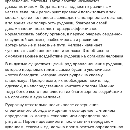
кровеносной системы. Такое свойтво называется
диамагнетизмом. Когда магниты подносят к различным
частям тела, они регулируют кровяной поток только в тех
местах, где их полярность совпадает с полярностью органов,
в то время как полярность рудракш, благодаря своей
динамичности, позволяет гораздо эффективнее
нормализовать работу органов, в первую очередь сердечно-
сосудистой системы, разблокировав и расширив
артериальные и венозные пути. Человек начинает
чувствовать себя энергичнее и моложе. Это объясняет
омолаживающее воздействие рудракш на организм человека.
В индуизме существует целый ряд правил ношения рудракш,
которые продлевают жизнь самих бусин и увеличивают
«поток благодати, которую несет рудракша своему
владельцу». Прежде всего, их необходимо носить под
одеждой, в непосредственном контакте с телом. Именно
тогда более всего проявляется их благотворное воздействие
на организм и ауру человека.
Рудракшу желательно носить после совершения
специального обряда очищения и освящение, с чтением
определенных мантр и совершением определенного
ритуала. Перед надеванием и после снятия перед сном,
купанием, сексом и т.д. должна произноситься определенная