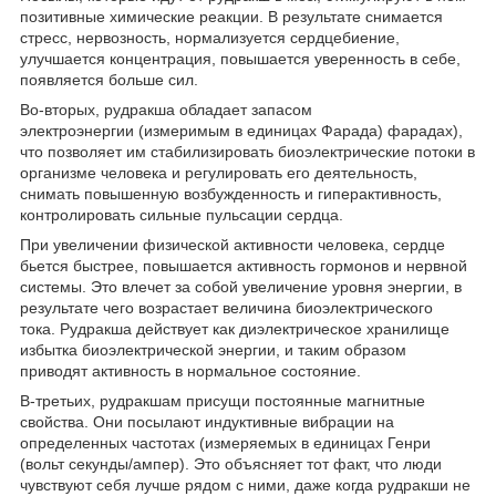
позитивные химические реакции. В результате снимается
стресс, нервозность, нормализуется сердцебиение,
улучшается концентрация, повышается уверенность в себе,
появляется больше сил.
Во-вторых, рудракша обладает запасом
электроэнергии (измеримым в единицах Фарада) фарадах),
что позволяет им стабилизировать биоэлектрические потоки в
организме человека и регулировать его деятельность,
снимать повышенную возбужденность и гиперактивность,
контролировать сильные пульсации сердца.
При увеличении физической активности человека, сердце
бьется быстрее, повышается активность гормонов и нервной
системы. Это влечет за собой увеличение уровня энергии, в
результате чего возрастает величина биоэлектрического
тока.
Рудракша действует как диэлектрическое хранилище
избытка биоэлектрической энергии, и таким образом
приводят активность в нормальное состояние.
В-третьих, рудракшам присущи постоянные магнитные
свойства. Они посылают индуктивные вибрации на
определенных частотах (измеряемых в единицах Генри
(вольт секунды/ампер). Это объясняет тот факт, что люди
чувствуют себя лучше рядом с ними, даже когда рудракши не