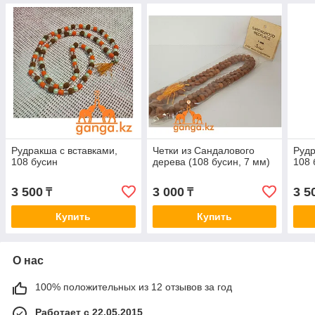
Рудракша с вставками,
Четки из Сандалового
Рудр
108 бусин
дерева (108 бусин, 7 мм)
108 
3 500
3 000
3 5
₸
₸
Купить
Купить
О нас
100% положительных из 12 отзывов за год
Работает с 22.05.2015