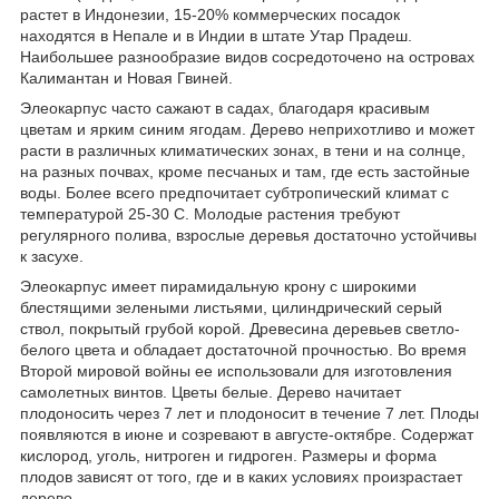
растет в Индонезии, 15-20% коммерческих посадок
находятся в Непале и в Индии в штате Утар Прадеш.
Наибольшее разнообразие видов сосредоточено на островах
Калимантан и Новая Гвиней.
Элеокарпус часто сажают в садах, благодаря красивым
цветам и ярким синим ягодам. Дерево неприхотливо и может
расти в различных климатических зонах, в тени и на солнце,
на разных почвах, кроме песчаных и там, где есть застойные
воды. Более всего предпочитает субтропический климат с
температурой 25-30 С. Молодые растения требуют
регулярного полива, взрослые деревья достаточно устойчивы
к засухе.
Элеокарпус имеет пирамидальную крону с широкими
блестящими зелеными листьями, цилиндрический серый
ствол, покрытый грубой корой. Древесина деревьев светло-
белого цвета и обладает достаточной прочностью. Во время
Второй мировой войны ее использовали для изготовления
самолетных винтов. Цветы белые. Дерево начитает
плодоносить через 7 лет и плодоносит в течение 7 лет. Плоды
появляются в июне и созревают в августе-октябре. Содержат
кислород, уголь, нитроген и гидроген. Размеры и форма
плодов зависят от того, где и в каких условиях произрастает
дерево.