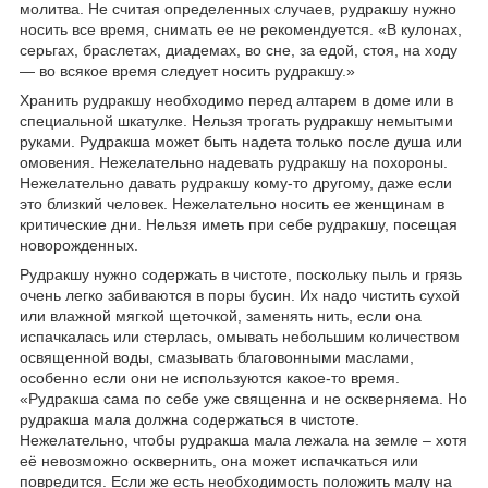
молитва. Не считая определенных случаев, рудракшу нужно
носить все время, снимать ее не рекомендуется. «В кулонах,
серьгах, браслетах, диадемах, во сне, за едой, стоя, на ходу
— во всякое время следует носить рудракшу.»
Хранить рудракшу необходимо перед алтарем в доме или в
специальной шкатулке. Нельзя трогать рудракшу немытыми
руками. Рудракша может быть надета только после душа или
омовения. Нежелательно надевать рудракшу на похороны.
Нежелательно давать рудракшу кому-то другому, даже если
это близкий человек. Нежелательно носить ее женщинам в
критические дни. Нельзя иметь при себе рудракшу, посещая
новорожденных.
Рудракшу нужно содержать в чистоте, поскольку пыль и грязь
очень легко забиваются в поры бусин. Их надо чистить сухой
или влажной мягкой щеточкой, заменять нить, если она
испачкалась или стерлась, омывать небольшим количеством
освященной воды, смазывать благовонными маслами,
особенно если они не используются какое-то время.
«Рудракша сама по себе уже священна и не оскверняема. Но
рудракша мала должна содержаться в чистоте.
Нежелательно, чтобы рудракша мала лежала на земле – хотя
её невозможно осквернить, она может испачкаться или
повредится. Если же есть необходимость положить малу на