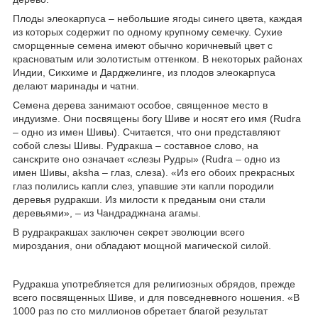
Плоды элеокарпуса – небольшие ягоды синего цвета, каждая
из которых содержит по одному крупному семечку. Сухие
сморщенные семена имеют обычно коричневый цвет с
красноватым или золотистым оттенком. В некоторых районах
Индии, Сикхиме и Дарджелинге, из плодов элеокарпуса
делают маринады и чатни.
Семена дерева занимают особое, священное место в
индуизме. Они посвящены богу Шиве и носят его имя (Rudra
– одно из имен Шивы). Считается, что они представляют
собой слезы Шивы. Рудракша – составное слово, на
санскрите оно означает «слезы Рудры» (Rudra – одно из
имен Шивы, aksha – глаз, слеза). «Из его обоих прекрасных
глаз полились капли слез, упавшие эти капли породили
деревья рудракши. Из милости к преданым они стали
деревьями», – из Чандраджнана агамы.
В рудракракшах заключен секрет эволюции всего
мироздания, они обладают мощной магической силой.
Рудракша употребляется для религиозных обрядов, прежде
всего посвященных Шиве, и для повседневного ношения. «В
1000 раз по сто миллионов обретает благой результат