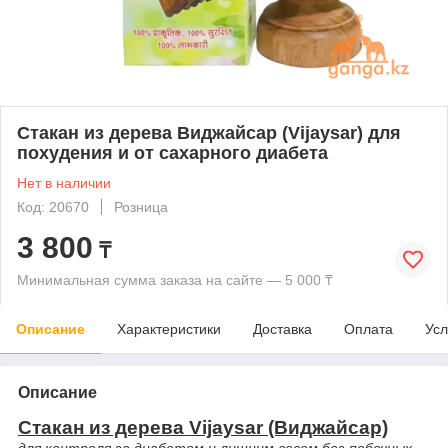
Стакан из дерева Виджайсар (Vijaysar) для
похудения и от сахарного диабета
Нет в наличии
Код: 20670
Розница
3 800
₸
Минимальная сумма заказа на сайте — 5 000 ₸
Описание
Характеристики
Доставка
Оплата
Усл
Описание
Стакан из дерева
Vijaysar
(Виджайсар)
для контроля за диабетом и лишним весом без побочных