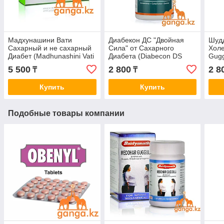
Мадхунашини Вати
Диабекон ДС "Двойная
Шудд
Сахарный и не сахарный
Сила" от Сахарного
Холе
Диабет (Madhunashini Vati
Диабета (Diabecon DS
Gugg
DIVYA), 120 таб
HIMALAYA), 60 таб.
таб
5 500
2 800
2 8
₸
₸
Купить
Купить
Подобные товары компании