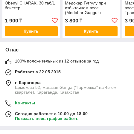
Obenyl CHARAK, 30 таб/1
Медохар Гуггулу при
Мас
блистер
избыточном весе
восс
(Medohar Guggulu
Трав
BAIDYANATH), 120 таб.
KHAD
1 900
3 800
3 9
₸
₸
Купить
Купить
О нас
100% положительных из 12 отзывов за год
Работает с 22.05.2015
г. Караганда
Ермекова 52, магазин Ganga ("Гармошка" на 45-ом
квартале), Караганда, Казахстан
Контакты
Сегодня работает с 10:00 до 18:00
Показать весь график работы