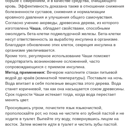
борьбе с ожирением, и в качестве средства, очищающего
кровь. Эффективность доказана также в отношении снижения
болезненности суставов, снижения и нормализации
кровяного давления и улучшения общего самочувствия.
Согласно учению аюрведы, древесина дерева, из которого
изготовлена
Чаша
, обладает свойствами, способными
омолодить бета-клетки поджелудочной железы. Бета-клетки
несут ответственность за выработку инсулина в организме.
Благодаря обновлению этих клеток, секреция инсулина в
организме увеличивается.
Кроме того, регулярное использование Чаши поможет
предотвратить возникновение осложнений, часто
сопровождающихся с приемом инсулина.
Метод применения:
Вечером наполните стакан питьевой
водой до краёв (комнатной температуры). Поставьте на ночь.
Вода впитает в себя полезные вещества этого дерева.
Вода
станет коричневой, так как она насыщается соком древесины.
Срок годности Чаши истекает тогда, когда вода перестает
менять цвет.
Проснувшись утром, почистите язык языкочисткой,
прополоскайте рот, но пока не чистите его зубной пастой и не
ходите в туалет. Выпейте эту воду, повернувшись лицом на
восток. Затем можете идти в туалет и чистить зубы пастой.