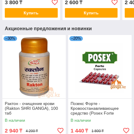
3 800
2 600
2 4
₸
₸
Купить
Купить
Акционные предложения и новинки
–30%
–20%
Рактон - очищение крови
Позекс Форте -
(Rakton SHRI GANGA), 100
Кровоостанавливающее
таб
средство (Posex Forte
CHARAK), 20 кап.
В наличии
В наличии
2 940
1 440
₸
₸
4 200 ₸
1 800 ₸