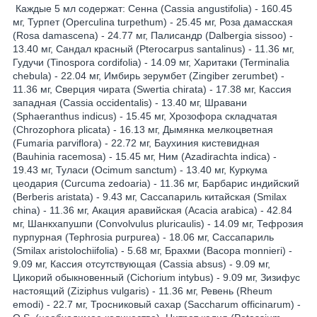
Каждые 5 мл содержат: Сенна (Cassia angustifolia) - 160.45
мг, Турпет (Operculina turpethum) - 25.45 мг, Роза дамасская
(Rosa damascena) - 24.77 мг, Палисандр (Dalbergia sissoo) -
13.40 мг, Сандал красный (Pterocarpus santalinus) - 11.36 мг,
Гудучи (Tinospora cordifolia) - 14.09 мг, Харитаки (Terminalia
chebula) - 22.04 мг, Имбирь зерумбет (Zingiber zerumbet) -
11.36 мг, Сверция чирата (Swertia chirata) - 17.38 мг, Кассия
западная (Cassia occidentalis) - 13.40 мг, Шравани
(Sphaeranthus indicus) - 15.45 мг, Хрозофора складчатая
(Chrozophora plicata) - 16.13 мг, Дымянка мелкоцветная
(Fumaria parviflora) - 22.72 мг, Баухиния кистевидная
(Bauhinia racemosa) - 15.45 мг, Ним (Azadirachta indica) -
19.43 мг, Туласи (Ocimum sanctum) - 13.40 мг, Куркума
цеодария (Curcuma zedoaria) - 11.36 мг, Барбарис индийский
(Berberis aristata) - 9.43 мг, Сассапариль китайская (Smilax
china) - 11.36 мг, Акация аравийская (Acacia arabica) - 42.84
мг, Шанкхапушпи (Convolvulus pluricaulis) - 14.09 мг, Тефрозия
пурпурная (Tephrosia purpurea) - 18.06 мг, Сассапариль
(Smilax aristolochiifolia) - 5.68 мг, Брахми (Bacopa monnieri) -
9.09 мг, Кассия отсутствующая (Cassia absus) - 9.09 мг,
Цикорий обыкновенный (Cichorium intybus) - 9.09 мг, Зизифус
настоящий (Ziziphus vulgaris) - 11.36 мг, Ревень (Rheum
emodi) - 22.7 мг, Тросниковый сахар (Saccharum officinarum) -