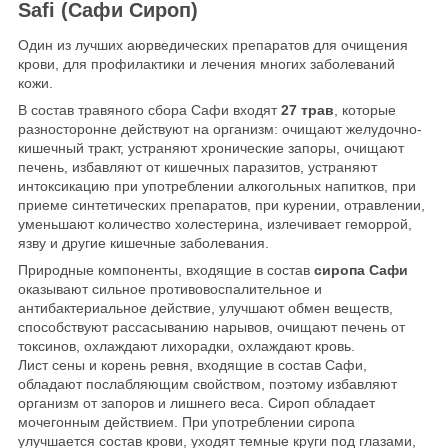
Safi (Cафи Сироп)
Один из лучших аюрведических препаратов для очищения
крови, для профилактики и лечения многих заболеваний
кожи.
В состав травяного сбора Сафи входят
27 трав
, которые
разносторонне действуют на организм: очищают желудочно-
кишечный тракт, устраняют хронические запоры, очищают
печень, избавляют от кишечных паразитов, устраняют
интоксикацию при употреблении алкогольных напитков, при
приеме синтетических препаратов, при курении, отравлении,
уменьшают количество холестерина, излечивает геморрой,
язву и другие кишечные заболевания.
Природные компоненты, входящие в состав
сиропа Сафи
оказывают сильное противовоспалительное и
антибактериальное действие, улучшают обмен веществ,
способствуют рассасыванию нарывов, очищают печень от
токсинов, охлаждают лихорадки, охлаждают кровь.
Лист сены и корень ревня, входящие в состав Сафи,
обладают послабляющим свойством, поэтому избавляют
организм от запоров и лишнего веса. Сироп обладает
мочегонным действием. При употреблении сиропа
улучшается состав крови, уходят темные круги под глазами,