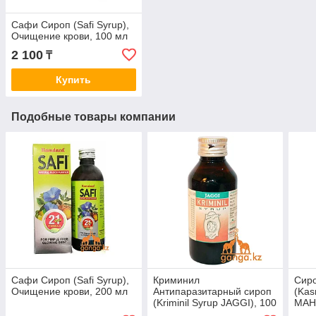
Сафи Сироп (Safi Syrup),
Очищение крови, 100 мл
2 100
₸
Купить
Подобные товары компании
Сафи Сироп (Safi Syrup),
Криминил
Сиро
Очищение крови, 200 мл
Антипаразитарный сироп
(Kas
(Kriminil Syrup JAGGI), 100
MAH
мл
100 