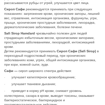
рассасываются рубцы от угрей, улучшается цвет лица.
Сироп Сафи
рекомендуется принимать при следующих
показаниях: загрязнение крови, хронические запоры, лишний
вес, отравление, интоксикация организма, фурункулы, угри,
прыщи, хронические простудные заболевания, лихорадка,
дерматологические заболевания, болезни печени.
Safi Sirop
Hamdard
чрезвычайно полезен для людей
страдающих избыточным весом, хроническими запорами,
простудными заболеваниями, лихорадкой, интоксикацией
крови.
Детям рекомендуется принимать
Сироп Сафи (Safi Sirop)
в
переходный подростковый период, при хронических
заболеваниях кожи, угрях, общей интоксикации организма,
при кори, кожной сыпи, зуде.
Сафи ―
сироп широкого спектра действия:
улучшает капиллярное кровообращение;
·
улучшает тканевое дыхание;
·
приводит в норму рН крови, снижает уровень
·
холестерина, сахара в крови, выводит токсины, оказывает
бактериостатическое, бактерицидное и
противовоспалительное действие;