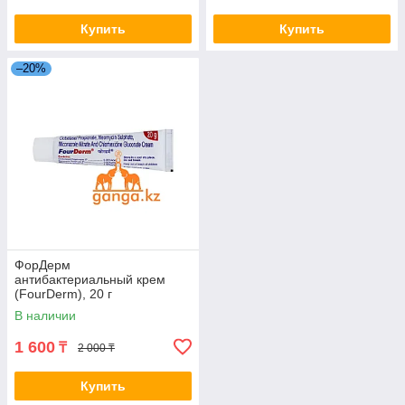
Купить
Купить
–20%
ФорДерм
антибактериальный крем
(FourDerm), 20 г
В наличии
1 600
₸
2 000 ₸
Купить