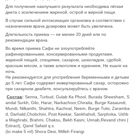
Для получения наилучшего результата необходима лёгкая
диета с исключением жареной, острой и жирной пищи.
В случае сильной интоксикации организма в соответствии с
назначением врача дозировка может быть увеличена.
Длительность приема ― не менее 20 дней или по
рекомендации врача.
Во время приема Сафи не злоупотребляйте
рафинированными, консервированными продуктами,
жареной пищей, специями, сахаром, шоколадом, сдобой,
красным мясом, а также алкоголем и курением, Не ешьте на
ночь.
Не рекомендуется для употребления беременными и детьми
до 5 лет. Сафи содержит инвертированный сахар, осторожно
при сахарном диабете, консультируйтесь с врачом.
Состав
:
Senna, Turbud, Gulab Ke Phool, Burada Sheesham, S
andal Surkh, Gilo, Harar, Narkachoor,Chiraita, Burge Kasaundi,
Mundi, Nilkanthi, Shahtra, Kachnal, Neem, Burge Tulsi, Zaramba
d, Darhald,Chobchini, Post Keekar, Sankhaholi, Sarphoka, Ushb
a Maghrabi, Brahmi, Chaksu, Bekh Kasni, Unnab,Revand chini (
Extract), Qand Safaid q.s.
(to make 5 ml) Shora Desi, Milleh Firangi.