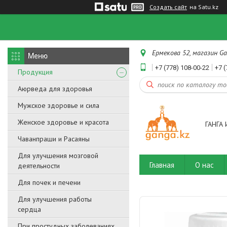
Создать сайт
на Satu.kz
Ермекова 52, магазин Ga
+7 (778) 108-00-22
+7 (
Продукция
Аюрведа для здоровья
Мужское здоровье и сила
Женское здоровье и красота
ГАНГА 
Чаванпраши и Расаяны
Для улучшения мозговой
Главная
О нас
деятельности
Для почек и печени
Для улучшения работы
сердца
При простудных заболеваниях