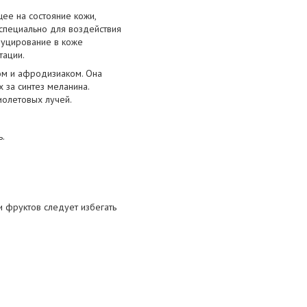
ее на состояние кожи,
 специально для воздействия
одуцирование в коже
тации.
ом и афродизиаком. Она
 за синтез меланина.
иолетовых лучей.
ь.
и фруктов следует избегать