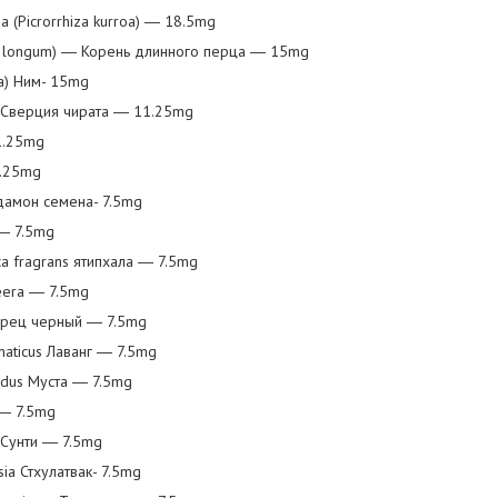
а (Picrorrhiza kurroa) ― 18.5mg
per longum) ― Корень длинного перца ― 15mg
ica) Ним- 15mg
) ― Сверция чирата ― 11.25mg
1.25mg
1.25mg
рдамон семена- 7.5mg
 ― 7.5mg
ca fragrans ятипxaлa ― 7.5mg
eera ― 7.5mg
Перец черный ― 7.5mg
omaticus Лаванг ― 7.5mg
undus Муста ― 7.5mg
 ― 7.5mg
e Сунти ― 7.5mg
ia Стхулатвак- 7.5mg