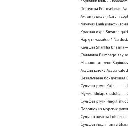
· Коричник вялый Cinnamom
· Пертушка Petroselínum 
· Ажгон (аджван) Carum co
· Navayas Lauh (классичес
· Красная охра Suvarna gai
· Нард гималайский Nardos
· Кальций Shankha bhasma 
· Свинчатка Piumbago zeyla
· Мыльное дерево Sapindus
· Акация катеху Acacia cat
· Цезальпиния бондуковая 
· Сульфат ртути Kajjali ― 1
· Мумиё Shilajit shuddha ―
· Сульфат ртути Hingul shu
· Порошок из морских рак
· Сульфат железа Loh bha
· Сульфат меди Tamra bha