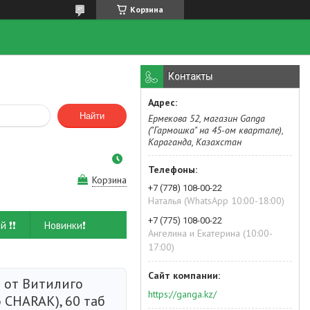
Корзина
Контакты
Найти
Ермекова 52, магазин Ganga
("Гармошка" на 45-ом квартале),
Караганда, Казахстан
Корзина
+7 (778) 108-00-22
Наталья (WhatsApp 10:00-18:00)
+7 (775) 108-00-22
й ❗❗
Новинки❗
Ангелина и Екатерина (10:00-
17:00)
 от Витилиго
https://ganga.kz/
 CHARAK), 60 таб