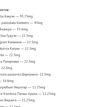
леток :
folia Бакучи ― 93.75mg
s paniculata Калмегх ― 45mg
ba Бхангра ― 33.6mg
ifolia Гудучи ― 22.5mg
igrum Какамачи ― 22.5mg
a kurroa Катуки ― 22.5mg
achta ― 22.5mg
fusa Пунарнава ― 22.5mg
― 22.5mg
rosia purpurea Шарпункха- 22.5mg
 ― 16.8mg
 turpethum Нишотар ― 11.25mg
utea frondosa Палаш пушпа ― 11.25mg
ibes Виданга ― 11.25mg
мари ― 11.1mg