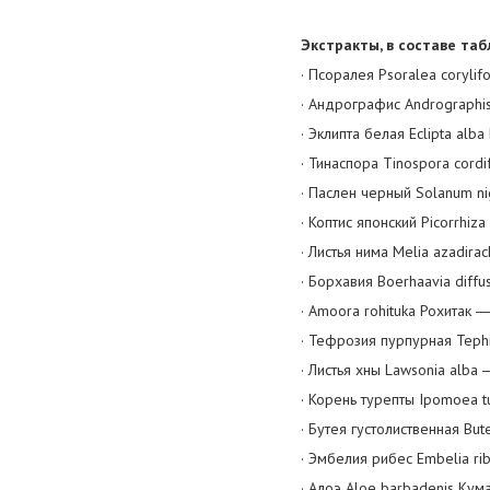
Экстракты, в составе таб
· Псоралея Psoralea coryli
· Андрографис Andrographi
· Эклипта белая Eclipta al
· Тинаспора Tinospora cord
· Паслен черный Solanum n
· Коптис японский Picorrhiz
· Листья нима Melia azadir
· Борхавия Boerhaavia dif
· Amoora rohituka Рохитак 
· Тефрозия пурпурная Teph
· Листья хны Lawsonia alba
· Корень турепты Ipomoea
· Бутея густолиственная B
· Эмбелия рибес Embelia r
· Алоэ Aloe barbadenis Ку