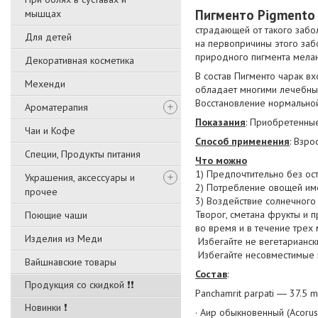
Пигменто Pigmento
мышцах
страдающей от такого забо
Для детей
на первопричины этого забо
природного пигмента мелан
Декоративная косметика
В состав Пигменто чарак в
Мехенди
обладает многими лечебным
Восстановление нормальной
Ароматерапия
Показания
: Приобретенные
Чаи и Кофе
Способ применения
: Взро
Специи, Продукты питания
Что можно
1) Предпочтительно без о
Украшения, аксессуары и
2) Потребление овощей им
прочее
3) Воздействие солнечного 
Творог, сметана фрукты и 
Поющие чаши
во время и в течение трех
Изделия из Меди
Избегайте не вегетарианск
Избегайте несовместимые п
Вайшнавские товары
Состав
:
Продукция со скидкой ❗❗
Panchamrit parpati ― 37.5 
Новинки ❗
· Аир обыкновенный (Acoru