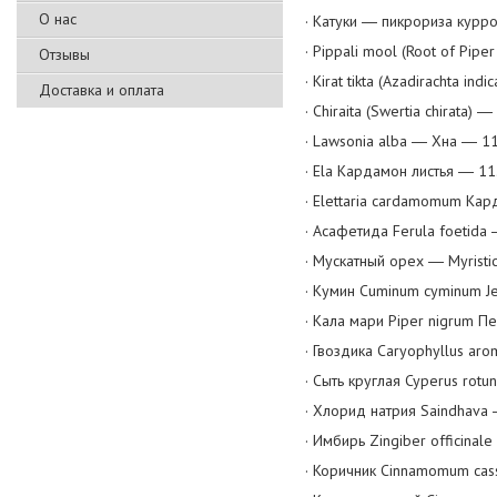
О нас
· Катуки ― пикрориза курро
· Pippali mool (Root of Pi
Отзывы
· Kirat tikta (Azadirachta ind
Доставка и оплата
· Chiraita (Swertia chirata
· Lawsonia alba ― Хна ― 1
· Ela Кардамон листья ― 1
· Elettaria cardamomum Ка
· Асафетида Ferula foetida
· Мускатный орех ― Myristi
· Кумин Cuminum cyminum J
· Кала мари Piper nigrum 
· Гвоздика Caryophyllus ar
· Сыть круглая Cyperus rot
· Хлорид натрия Saindhava
· Имбирь Zingiber officinal
· Коричник Cinnamomum cass