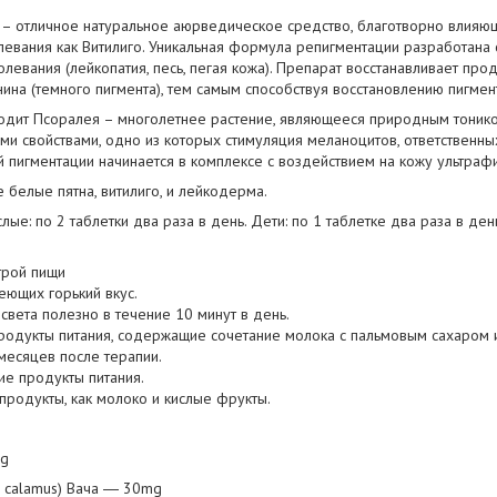
– отличное натуральное аюрведическое средство, благотворно влияющ
левания как Витилиго. Уникальная формула репигментации разработана
левания (лейкопатия, песь, пегая кожа). Препарат восстанавливает пр
ина (темного пигмента), тем самым способствуя восстановлению пигмен
ходит Псоралея – многолетнее растение, являющееся природным тоник
и свойствами, одно из которых стимуляция меланоцитов, ответственных
 пигментации начинается в комплексе с воздействием на кожу ультраф
 белые пятна, витилиго, и лейкодерма.
слые: по 2 таблетки два раза в день. Дети: по 1 таблетке два раза в ден
строй пищи
еющих горький вкус.
света полезно в течение 10 минут в день.
продукты питания, содержащие сочетание молока с пальмовым сахаром 
 месяцев после терапии.
ие продукты питания.
родукты, как молоко и кислые фрукты.
mg
s calamus) Вача ― 30mg