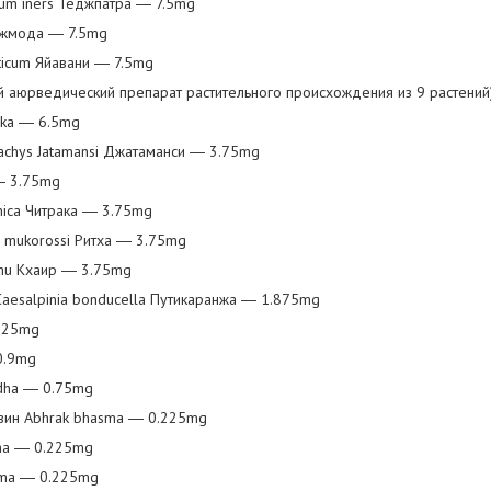
um iners Теджпатра ― 7.5mg
Аджмода ― 7.5mg
pticum Яйавани ― 7.5mg
кий аюрведический препарат растительного происхождения из 9 растени
rika ― 6.5mg
tachys Jatamansi Джатаманси ― 3.75mg
― 3.75mg
nica Читрака ― 3.75mg
 mukorossi Ритха ― 3.75mg
echu Кхаир ― 3.75mg
Caesalpinia bonducella Путикаранжа ― 1.875mg
.125mg
 0.9mg
ddha ― 0.75mg
овин Abhrak bhasma ― 0.225mg
sma ― 0.225mg
sma ― 0.225mg