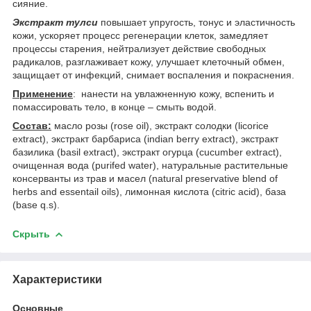
сияние.
Экстракт тулси
повышает упругость, тонус и эластичность
кожи, ускоряет процесс регенерации клеток, замедляет
процессы старения, нейтрализует действие свободных
радикалов, разглаживает кожу, улучшает клеточный обмен,
защищает от инфекций, снимает воспаления и покраснения.
Применение
: нанести на увлажненную кожу, вспенить и
помассировать тело, в конце – смыть водой.
Состав:
масло розы (rose oil), экстракт солодки (licorice
extract), экстракт барбариса (indian berry extract), экстракт
базилика (basil extract), экстракт огурца (cucumber extract),
очищенная вода (purifed water), натуральные растительные
консерванты из трав и масел (natural preservative blend of
herbs and essentail oils), лимонная кислота (citric acid), база
(base q.s).
Скрыть
Характеристики
Основные