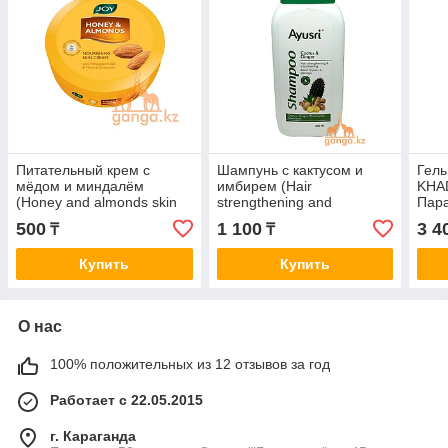
Питательный крем с
Шампунь с кактусом и
Гель
мёдом и миндалём
имбирем (Hair
KHAD
(Honey and almonds skin
strengthening and
Пара
cream JOY), 15 мл
smoothening shampoo
Herb
500
1 100
3 4
₸
₸
AYUSRI), 200 мл.
Купить
Купить
О нас
100% положительных из 12 отзывов за год
Работает с 22.05.2015
г. Караганда