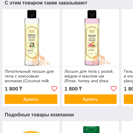
С этим товаром также заказывают
Питательный лосьон для
Лосьон для тела с розой,
Гель
тела с кокосовым
мёдом и маслом ши
и ил
молоком (Coconut milk
(Rose, honey and shea
ylan
body lotion AYUSRI), 200
butter body lotion AYUSRI),
AYUS
1 800
1 800
1 8
₸
₸
мл
200 мл
Купить
Купить
Подобные товары компании