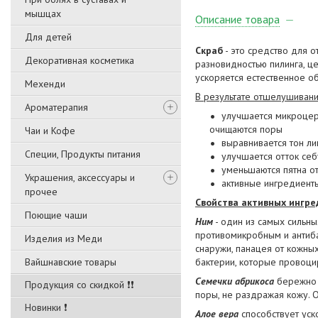
мышцах
Описание товара
Для детей
Скраб
- это средство для о
Декоративная косметика
разновидностью пилинга, ц
ускоряется естественное о
Мехенди
В результате отшелушивани
Ароматерапия
улучшается микроцер
очищаются поры
Чаи и Кофе
выравнивается тон ли
Специи, Продукты питания
улучшается отток се
уменьшаются пятна от
Украшения, аксессуары и
активные ингредиент
прочее
Свойства активных ингре
Поющие чаши
Ним
- один из самых сильн
противомикробным и антиба
Изделия из Меди
снаружи, панацея от кожны
Вайшнавские товары
бактерии, которые провоци
Семечки абрикоса
бережно и
Продукция со скидкой ❗❗
поры, не раздражая кожу. О
Новинки ❗
Алое вера
способствует уск