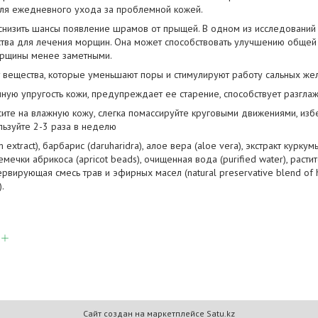
для ежедневного ухода за проблемной кожей.
низить шансы появление шрамов от прыщей. В одном из исследований 
тва для лечения морщин. Она может способствовать улучшению общей т
орщины менее заметными.
вещества, которые уменьшают поры и стимулируют работу сальных жел
ую упругость кожи, предупреждает ее старение, способствует разгла
ите на влажную кожу, слегка помассируйте круговыми движениями, избег
льзуйте 2-3 раза в неделю
extract), барбарис (daruharidra), алое вера (aloe vera), экстракт куркумы 
семечки абрикоса (apricot beads), очищенная вода (purified water), раст
сервирующая смесь трав и эфирных масел (natural preservative blend of he
).
Сайт создан на маркетплейсе
Satu.kz