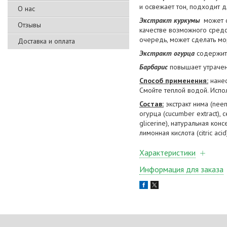
и освежает тон, подходит 
О нас
Экстракт куркумы
может с
Отзывы
качестве возможного средс
очередь, может сделать м
Доставка и оплата
Экстракт огурца
содержит 
Барбарис
повышает утраченн
Способ применения:
нанес
Смойте теплой водой. Испо
Состав:
экстракт нима (neem 
огурца (cucumber extract), 
glicerine), натуральная кон
лимонная кислота (citric acid
Характеристики
Информация для заказа