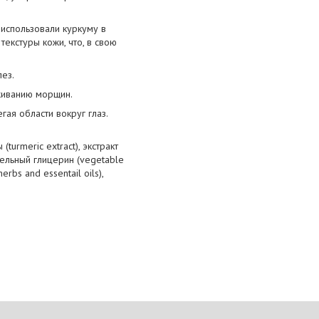
использовали куркуму в
екстуры кожи, что, в свою
ез.
живанию морщин.
ая области вокруг глаз.
(turmeric extract), экстракт
ительный глицерин (vegetable
rbs and essentail oils),