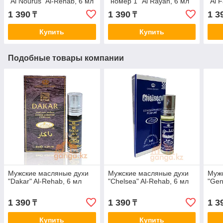
"Al Nourus" Al-Rehab, 6 мл
"номер 1" Al Rayan, 6 мл
"Al 
1 390
1 390
1 3
₸
₸
Купить
Купить
Подобные товары компании
Мужские масляные духи
Мужские масляные духи
Муж
"Dakar" Al-Rehab, 6 мл
"Chelsea" Al-Rehab, 6 мл
"Gen
1 390
1 390
1 3
₸
₸
Купить
Купить