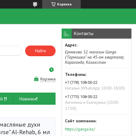
Корзина
Контакты
Найти
Ермекова 52, магазин Ganga
("Гармошка" на 45-ом квартале),
Караганда, Казахстан
Корзина
+7 (778) 108-00-22
Наталья (WhatsApp 10:00-18:00)
+7 (775) 108-00-22
й ❗❗
Новинки❗
Ангелина и Екатерина (10:00-
17:00)
масляные духи
https://ganga.kz/
rse" Al-Rehab, 6 мл