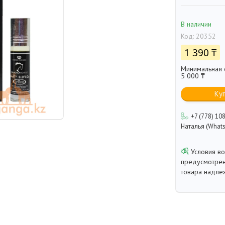
В наличии
Код:
20352
1 390 ₸
Минимальная с
5 000 ₸
Ку
+7 (778) 10
Наталья (Whats
предусмотрен
товара надле