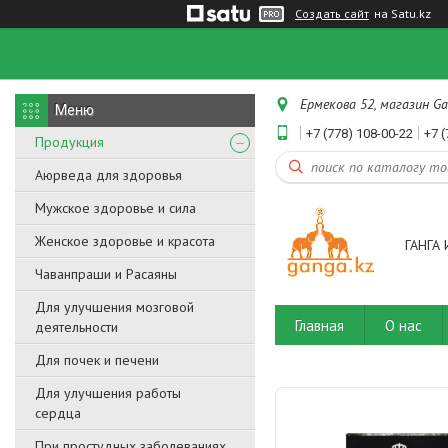
Создать сайт
на Satu.kz
Ермекова 52, магазин Ga
+7 (778) 108-00-22
+7 (
Продукция
Аюрведа для здоровья
Мужское здоровье и сила
Женское здоровье и красота
ГАНГА 
Чаванпраши и Расаяны
Для улучшения мозговой
Главная
О нас
деятельности
Для почек и печени
Для улучшения работы
сердца
При простудных заболеваниях