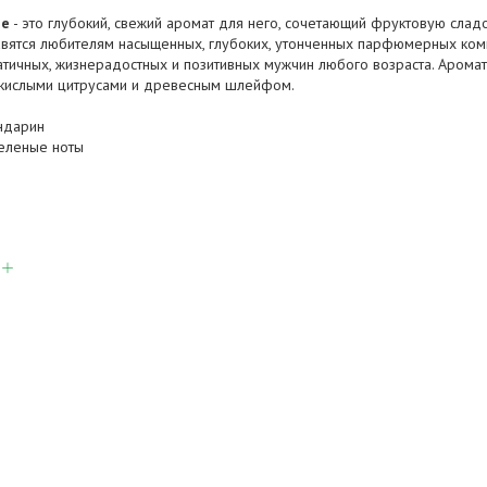
se
- это глубокий, свежий аромат для него, сочетающий фруктовую сладо
авятся любителям насыщенных, глубоких, утонченных парфюмерных ком
тичных, жизнерадостных и позитивных мужчин любого возраста. Арома
 кислыми цитрусами и древесным шлейфом.
ндарин
зеленые ноты