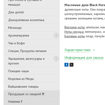
мышцах
Масляные духи Black Hor
древесные ноты. Они понр
Для детей
целеустремленных, харизма
свежими зелеными нотами,
Декоративная косметика
Верхние ноты:
апельсин, ма
Мехенди
Ноты сердца:
лемонграсс, 
Ароматерапия
Базовые ноты:
кедр, пачули
Чаи и Кофе
Характеристики
Специи, Продукты питания
Информация для заказа
Украшения, аксессуары и
прочее
Поющие чаши
Изделия из Меди
Вайшнавские товары
Продукция со скидкой ❗❗
Новинки ❗