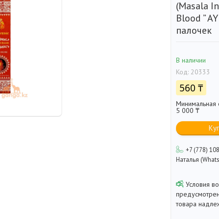
(Masala I
Blood ” A
палочек
В наличии
Код:
20333
560 ₸
Минимальная с
5 000 ₸
Ку
+7 (778) 10
Наталья (Whats
предусмотрен
товара надле