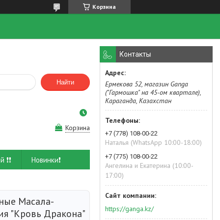
Корзина
Контакты
Найти
Ермекова 52, магазин Ganga
("Гармошка" на 45-ом квартале),
Караганда, Казахстан
Корзина
+7 (778) 108-00-22
Наталья (WhatsApp 10:00-18:00)
+7 (775) 108-00-22
й ❗❗
Новинки❗
Ангелина и Екатерина (10:00-
17:00)
ные Масала-
https://ganga.kz/
ия "Кровь Дракона"