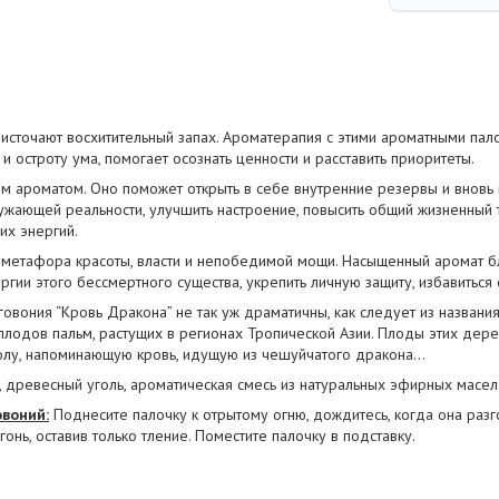
источают восхитительный запах. Ароматерапия с этими ароматными пало
и остроту ума, помогает осознать ценности и расставить приоритеты.
 ароматом. Оно поможет открыть в себе внутренние резервы и вновь 
ужающей реальности, улучшить настроение, повысить общий жизненный т
их энергий.
 метафора красоты, власти и непобедимой мощи. Насыщенный аромат б
ргии этого бессмертного существа, укрепить личную защиту, избавиться 
овония “Кровь Дракона” не так уж драматичны, как следует из названия
плодов пальм, растущих в регионах Тропической Азии. Плоды этих де
олу, напоминающую кровь, идущую из чешуйчатого дракона…
, древесный уголь, ароматическая смесь из натуральных эфирных масел
воний:
Поднесите палочку к отрытому огню, дождитесь, когда она разго
гонь, оставив только тление. Поместите палочку в подставку.