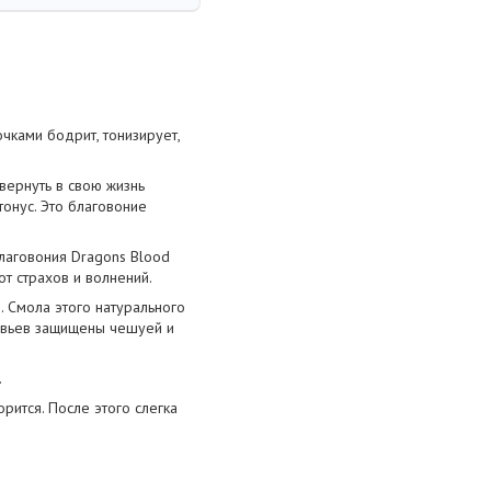
чками бодрит, тонизирует,
вернуть в свою жизнь
онус. Это благовоние
лаговония Dragons Blood
от страхов и волнений.
. Смола этого натурального
ревьев защищены чешуей и
.
рится. После этого слегка