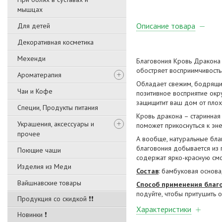
мышцах
Описание товара
Для детей
Декоративная косметика
Мехенди
Благовония Кровь Дракона 
обостряет восприимчивость 
Ароматерапия
Обладает свежим, бодрящим
Чаи и Кофе
позитивное восприятие окр
защищитит ваш дом от плох
Специи, Продукты питания
Кровь дракона – старинная
Украшения, аксессуары и
поможет прикоснуться к эне
прочее
А вообще, натуральные благ
благовония добывается из 
Поющие чаши
содержат ярко-красную см
Изделия из Меди
Состав
: бамбуковая основа
Вайшнавские товары
Способ применения благо
подуйте, чтобы притушить о
Продукция со скидкой ❗❗
Характеристики
Новинки ❗