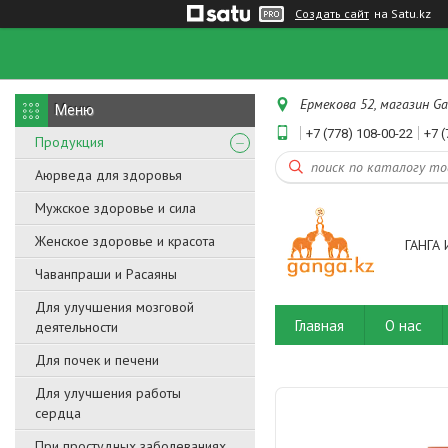
Создать сайт
на Satu.kz
Ермекова 52, магазин Ga
+7 (778) 108-00-22
+7 (
Продукция
Аюрведа для здоровья
Мужское здоровье и сила
Женское здоровье и красота
ГАНГА 
Чаванпраши и Расаяны
Для улучшения мозговой
Главная
О нас
деятельности
Для почек и печени
Для улучшения работы
сердца
При простудных заболеваниях