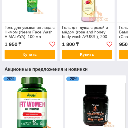
Гель для умывания лица с
Гель для душа с розой и
Гель
Нимом (Neem Face Wash
мёдом (rose and honey
Бам
HIMALAYA), 100 мл
body wash AYUSRI), 200
(Cha
мл
AYUS
1 950
1 800
950
₸
₸
Купить
Купить
Акционные предложения и новинки
–20%
–20%