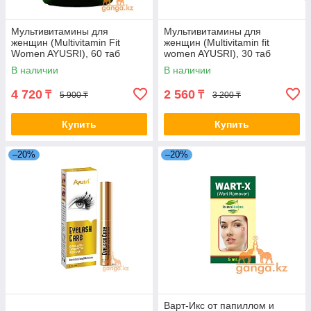
Мультивитамины для
Мультивитамины для
женщин (Multivitamin Fit
женщин (Multivitamin fit
Women AYUSRI), 60 таб
women AYUSRI), 30 таб
В наличии
В наличии
4 720
2 560
₸
₸
5 900 ₸
3 200 ₸
Купить
Купить
–20%
–20%
Варт-Икс от папиллом и