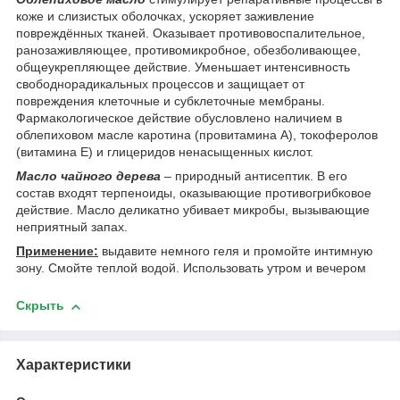
коже и слизистых оболочках, ускоряет заживление
повреждённых тканей. Оказывает противовоспалительное,
ранозаживляющее, противомикробное, обезболивающее,
общеукрепляющее действие. Уменьшает интенсивность
свободнорадикальных процессов и защищает от
повреждения клеточные и субклеточные мембраны.
Фармакологическое действие обусловлено наличием в
облепиховом масле каротина (провитамина A), токоферолов
(витамина E) и глицеридов ненасыщенных кислот.
Масло чайного дерева
– природный антисептик. В его
состав входят терпеноиды, оказывающие противогрибковое
действие. Масло деликатно убивает микробы, вызывающие
неприятный запах.
Применение:
выдавите немного геля и промойте интимную
зону. Смойте теплой водой. Использовать утром и вечером
Скрыть
Характеристики