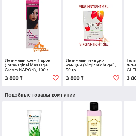
Интимный крем Нарон
Интимный гель для
Гель
(Intravaginal Massage
женщин (Virginntight gel),
гиги
Cream NARON), 100 г
50 гр
GLE
PHA
3 800
3 800
3 8
₸
₸
мл
Подобные товары компании