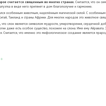
торое считается священным во многих странах.
Считается, что он сим
татуэтка в виде него притянет в дом благополучие и гармонию.
ался особенным животным, наделённым магической силой. С особенным 
, Китай, Таиланд и страны Африки. Для многих народов это животное свя
, что слон является символом мудрости, умиротворения, сердечной добр
гии даже есть особое существо, похожее на слона. Имя ему Айравата. 
ня. Считается, что именно это мифологическое создание является прар