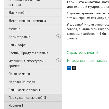
Слон – это животное, ко
мышцах
долголетие и мудрость, а с
Для детей
С давних времён слон счит
в таких странах, как Индия
Декоративная косметика
В Древней Индии считалось
Мехенди
говоря, в индийской мифоло
слоновьих хоботов и 4 бив
Ароматерапия
слонов.
Чаи и Кофе
Характеристики
Специи, Продукты питания
Информация для заказа
Украшения, аксессуары и
прочее
Поющие чаши
Изделия из Меди
Вайшнавские товары
Продукция со скидкой ❗❗
Новинки ❗