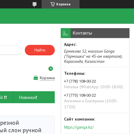
Корзина
Контакты
Найти
Ермекова 52, магазин Ganga
("Гармошка" на 45-ом квартале),
Караганда, Казахстан
Корзина
+7 (778) 108-00-22
Наталья (WhatsApp 10:00-18:00)
+7 (775) 108-00-22
й ❗❗
Новинки❗
Ангелина и Екатерина (10:00-
17:00)
 резной
https://ganga.kz/
ый слон ручной