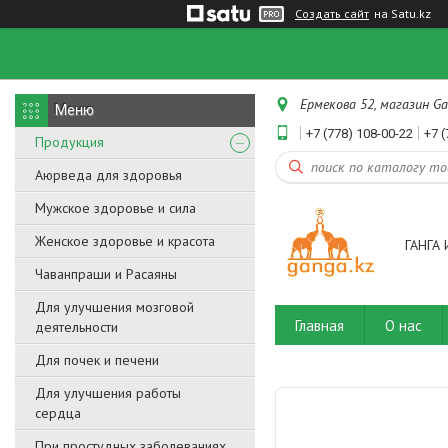
Создать сайт
на Satu.kz
Ермекова 52, магазин Ga
+7 (778) 108-00-22
+7 (
Продукция
Аюрведа для здоровья
Мужское здоровье и сила
Женское здоровье и красота
ГАНГА 
Чаванпраши и Расаяны
Для улучшения мозговой
Главная
О нас
деятельности
Для почек и печени
Для улучшения работы
сердца
При простудных заболеваниях