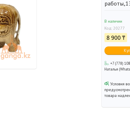
работы,1
В наличии
Код:
20277
8 900 ₸
Ку
+7 (778) 10
Наталья (Whats
предусмотрен
товара надле