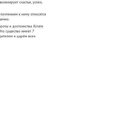
волизирует счастье, успех,
почтением к нему относятся
щенно.
оты и достоинства. Кстати
Это существо имеет 7
одителем и царём всех