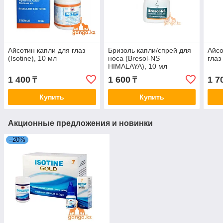
Айсотин капли для глаз
Бризоль капли/спрей для
Айсо
(Isotine), 10 мл
носа (Bresol-NS
глаз
HIMALAYA), 10 мл
1 400
1 600
1 7
₸
₸
Купить
Купить
Акционные предложения и новинки
–20%