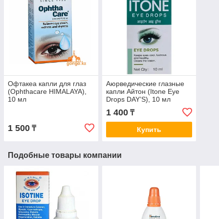
Офтакеа капли для глаз
Аюрведические глазные
(Ophthacare HIMALAYA),
капли Айтон (Itone Eye
10 мл
Drops DAY’S), 10 мл
1 400
₸
1 500
₸
Купить
Подобные товары компании