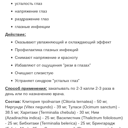
усталость глаз
напряжение глаз
раздражение глаз
глазные инфекции
Действие:
Оказывают увлажняющий и охлаждающий эффект
Профилактика глазных инфекций
Снимают напряжение и красноту
Избавляют от ощущения "рези в глазах"
Очищают слизистую
Устраняет синдром "усталых глаз"
Способ применения:
закапывать по 2-3 капли 2-3 раза в
день или по назначению врача.
Состав:
Клитория тройчатая (Clitoria ternatea) - 50 мг,
Ниргунди (Vitex negundo) - 39 мг, Туласи (Ocimum sanctum) -
38.5 мг, Харитаки (Terminalia chebula) - 30 мг, Ним
(Azadirachta indica) - 25 мг, Василистник (Thalictrum foliolosum)
- 25 мг, Бибхитаки (Terminalia belerica) - 25 мг, Брингарадж