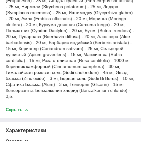
(Eclipta Alba) - 25 мг, Сандал красный (Pterocarpus santalinus)
- 25 мг, Нирмали (Strychnos potatorum) - 25 мг, Лодхра
(Symplocos racemosa) - 25 мг, Яштимадху (Glycyrrhiza glabra)
- 20 мг, Амла (Emblica officinalis) - 20 мг, Моринга (Moringa
oleifera) - 20 мг, Куркума длинная (Curcuma longa) - 20 мг,
Пальчатник (Cyndon Dactylon) - 20 мг, Бутея (Butea frondosa) -
20 мг, Пунарнава (Boerhavia diffusa) - 20 мг, Алоэ вера (Aloe
barbadensis) - 20 мг, Барбарис индийский (Berberis aristata) -
15 мг, Кориандр (Coriandrum sativum) - 25 мг, Сельдерей
душистый (Apium graveolens) - 15 мг, Манжиштха (Rubia
cordifolia) - 15 мг, Роза столистная (Rosa centifolia) - 1000 мг,
Коричник камфорный (Cinnamomum camphora) - 30 мг,
Гималайская розовая соль (Sodii choloridum) - 45 мг, Яшад
бхасма (Zinc oxide) - 3 мг, Борная соль (Sodii Bi Borus) - 10 мг,
Сфатика Бхасма (Alum) - 3 мг, Глицерин (Glicerin) - 15 мг.
Консерванты: Бензалкония хлорид (Benzalkonium chloride) -
0,5.
Скрыть
Характеристики
Основные