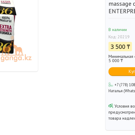
massage 
ENTERPRE
В наличии
Код:
20219
3 500 ₸
Минимальная с
5 000 ₸
Ку
+7 (778) 10
Наталья (Whats
предусмотрен
товара надле