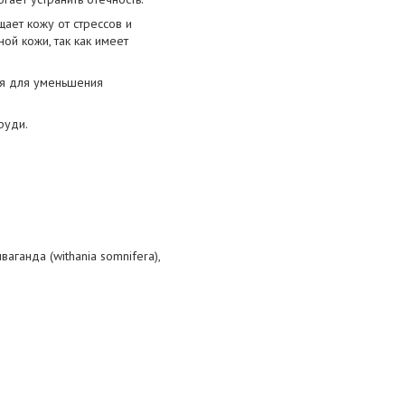
ает кожу от стрессов и
ой кожи, так как имеет
ся для уменьшения
руди.
ваганда (withania somnifera),