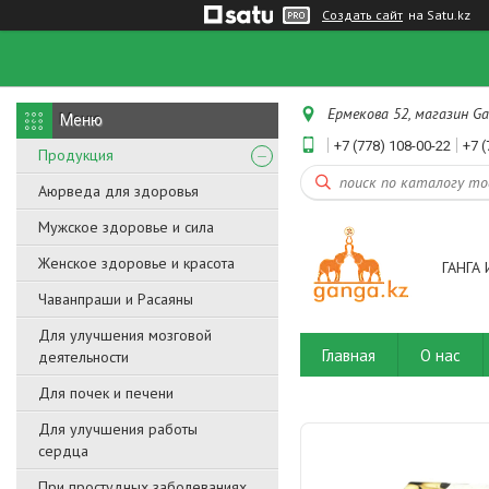
Создать сайт
на Satu.kz
Ермекова 52, магазин Ga
+7 (778) 108-00-22
+7 (
Продукция
Аюрведа для здоровья
Мужское здоровье и сила
Женское здоровье и красота
ГАНГА 
Чаванпраши и Расаяны
Для улучшения мозговой
Главная
О нас
деятельности
Для почек и печени
Для улучшения работы
сердца
При простудных заболеваниях