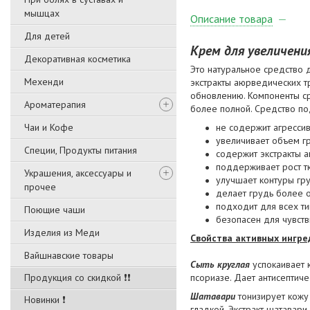
мышцах
Описание товара
Для детей
Крем для увеличени
Декоративная косметика
Это натуральное средство 
Мехенди
экстракты аюрведических т
обновлению. Компоненты ср
Ароматерапия
более полной. Средство по
Чаи и Кофе
не содержит агресси
увеличивает объем г
Специи, Продукты питания
содержит экстракты 
поддерживает рост т
Украшения, аксессуары и
улучшает контуры гр
прочее
делает грудь более 
подходит для всех т
Поющие чаши
безопасен для чувств
Изделия из Меди
Свойства активных ингре
Вайшнавские товары
Сыть круглая
успокаивает к
Продукция со скидкой ❗❗
псориазе. Дает антисептич
Шатавари
тонизирует кожу 
Новинки ❗
гладкой. Экстракт шатавари