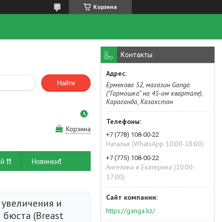
Корзина
Контакты
Найти
Ермекова 52, магазин Ganga
("Гармошка" на 45-ом квартале),
Караганда, Казахстан
Корзина
+7 (778) 108-00-22
Наталья (WhatsApp 10:00-18:00)
+7 (775) 108-00-22
й ❗❗
Новинки❗
Ангелина и Екатерина (10:00-
17:00)
 увеличения и
https://ganga.kz/
 бюста (Breast