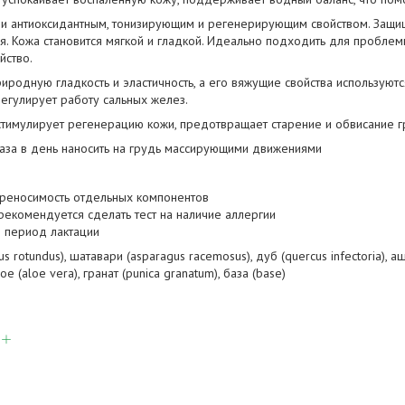
и антиоксидантным, тонизирующим и регенерирующим свойством. Защищ
. Кожа становится мягкой и гладкой. Идеально подходить для проблемн
йство.
родную гладкость и эластичность, а его вяжущие свойства используют
регулирует работу сальных желез.
стимулирует регенерацию кожи, предотвращает старение и обвисание г
 раза в день наносить на грудь массирующими движениями
реносимость отдельных компонентов
екомендуется сделать тест на наличие аллергии
в период лактации
s rotundus), шатавари (asparagus racemosus), дуб (quercus infectoria), аш
алое (aloe vera), гранат (punica granatum), база (base)