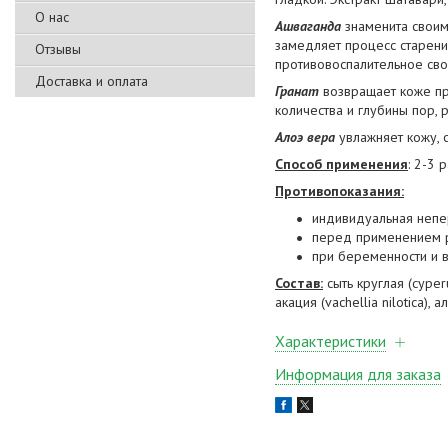
О нас
Ашваганда
знаменита своим
замедляет процесс старения
Отзывы
противовоспалительное сво
Доставка и оплата
Гранат
возвращает коже при
количества и глубины пор, 
Алоэ вера
увлажняет кожу, 
Способ применения
: 2-3
Противопоказания:
индивидуальная непе
перед применением р
при беременности и 
Состав:
сыть круглая (cyperu
акация (vachellia nilotica), 
Характеристики
Информация для заказа