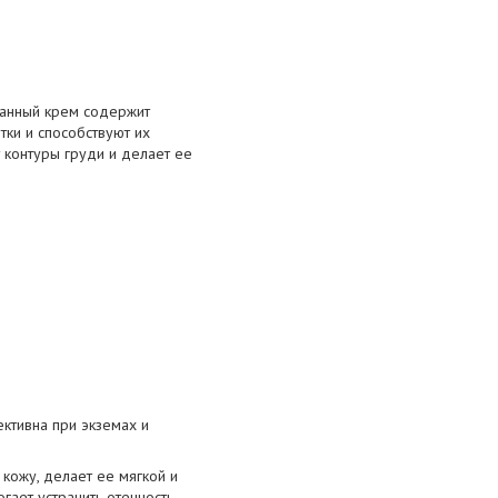
танный крем содержит
тки и способствуют их
 контуры груди и делает ее
ективна при экземах и
 кожу, делает ее мягкой и
гает устранить отечность.