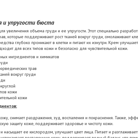
я и упругости бюста
для увеличения объема груди и ее упругости. Этот специально разрабо
рав, которые поддерживают рост тканей вокруг груди, омолаживают кле
едства глубоко проникают в клетки и питают их изнутри. Крем улучшает
дходит для всех типов кожи и безопасно для чувствительной кожи.
вных ингредиентов и химикатов
руди
аюрведических трав
каней вокруг груди
уди
округлой
ипов кожи
ительной кожи
диентов:
ожу, снимает раздражения, зуд, воспаления и покраснения. Также, эфф
ескую защиту коже, поддерживает здоровье и чистоту кожи.
и насыщает ее кислородом, улучшает цвет лица. Питает и разглаживает
, успокаивает воспаленную кожу, поддерживает водный баланс, что помо