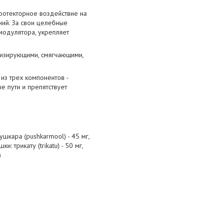
ротекторное воздействие на
ний. За свои целебные
модулятора, укрепляет
низирующими, смягчающими,
из трех компонентов -
е пути и препятствует
пушкара (pushkarmool) - 45 мг,
ки: трикату (trikatu) - 50 мг,
)