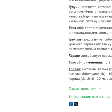
его незаменимым средством
Гудучи
- средство, которо
организм. Именно поэтому 
качества Гудучи по праву 
иммунную систему и усилив
Бала
обладает антиоксидант
антиоксидантными, антисеп
Трикату
представляет собо
красного перца Пиппали, с
распространению воспален
Корица
способствует повыш
Способ применения:
по 2 
Состав:
экстракты: васака (v
амалаки (bhumyamalaki) - 40 м
корица (dalchini) - 10 мг, 
Характеристики
Информация для заказа