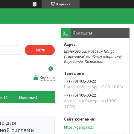
Корзина
Контакты
Найти
Ермекова 52, магазин Ganga
("Гармошка" на 45-ом квартале),
Караганда, Казахстан
Корзина
+7 (778) 108-00-22
Наталья (WhatsApp 10:00-18:00)
+7 (775) 108-00-22
й ❗❗
Новинки❗
Ангелина и Екатерина (10:00-
17:00)
йр для
https://ganga.kz/
ной системы