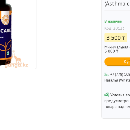
(Asthma c
В наличии
Код:
20123
3 500 ₸
Минимальная с
5 000 ₸
Ку
+7 (778) 10
Наталья (Whats
предусмотрен
товара надле