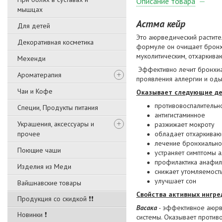
Описание товара
мышцах
Астма кейр
Для детей
Это аюрведический растит
Декоративная косметика
формуле он очищает бронхи
муколитическим, отхаркива
Мехенди
Эффективно лечит бронхиал
Ароматерапия
проявления аллергии и оды
Чаи и Кофе
Оказывает следующие де
противовоспалительн
Специи, Продукты питания
антигистаминное
Украшения, аксессуары и
разжижает мокроту
прочее
обладает отхаркиваю
лечение бронхиально
Поющие чаши
устраняет симптомы а
профилактика анафил
Изделия из Меди
снижает утомляемост
улучшает сон
Вайшнавские товары
Свойства активных ингре
Продукция со скидкой ❗❗
Васака
- эффективное аюрв
Новинки ❗
системы. Оказывает против