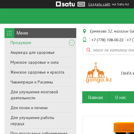
Создать сайт
на Satu.kz
Ермекова 52, магазин Ga
+7 (778) 108-00-22
+7 (
Продукция
Аюрведа для здоровья
Мужское здоровье и сила
Женское здоровье и красота
ГАНГА 
Чаванпраши и Расаяны
Для улучшения мозговой
Главная
О нас
деятельности
Для почек и печени
Для улучшения работы
сердца
При простудных заболеваниях