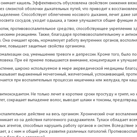
 снимает кашель. Эффективность обусловлена свойством снижения вязко
з слизистой оболочки дыхательных путей, что приводит к восстановле
ыделение. Способствует облегчению носового дыхания, лечит даже зат
росвета сосудов, уходит одышка, а также улучшаются общие функции л
отик, противовоспалительное средство, способствующее укреплению зд
ческими реакциями. Также, благодаря противовоспалительному и антио
 Она очищает кровь, нормализует работу внутренних органов, восполн
зме, повышает защитные свойства организма.
рмализации сна, уменьшению тревоги и депрессии. Кроме того, было по
ловека. При её приеме повышаются внимание, концентрация и улучшает
астение, широко используемое в мире аюрведической медицины благ
казывает выраженный мочегонный, желчегонный, успокаивающий, проти
ачается при воспалительных процессах кишечника или желудка, при кашл
нтиоксидантом. Не только лечит в короткие сроки простуду и грипп, но 
тет, сокращает выпадение волос, выводит шлаки и токсины, предотвр
спалительное действие на весь организм. Хронический очаг воспаления
никает из-за действия патогенного раздражителя. Туласи обладает все
ых агентов, способных нарушить работу органов и систем. Вследствие 
ает, а с ним и общий риск развития различных патологий. Противовоспа