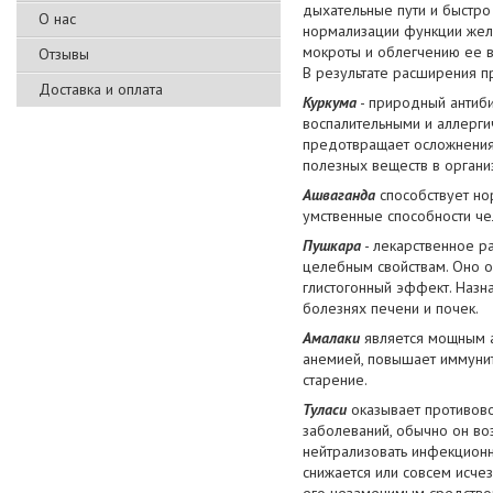
дыхательные пути и быстро
О нас
нормализации функции желе
мокроты и облегчению ее в
Отзывы
В результате расширения п
Доставка и оплата
Куркума
- природный антиби
воспалительными и аллерги
предотвращает осложнения.
полезных веществ в органи
Ашваганда
способствует но
умственные способности че
Пушкара
- лекарственное р
целебным свойствам. Оно о
глистогонный эффект. Назн
болезнях печени и почек.
Амалаки
является мощным а
анемией, повышает иммуни
старение.
Туласи
оказывает противово
заболеваний, обычно он воз
нейтрализовать инфекционн
снижается или совсем исчез