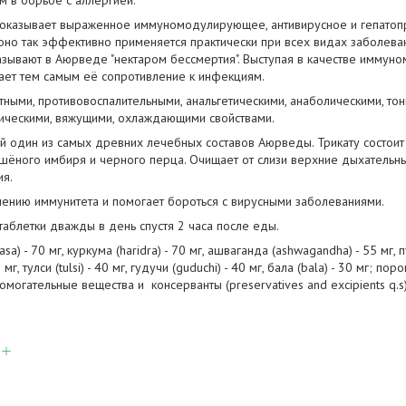
 в борьбе с аллергией.
е оказывает выраженное иммуномодулирующее, антивирусное и гепатоп
оно так эффективно применяется практически при всех видах заболева
называют в Аюрведе "нектаром бессмертия". Выступая в качестве иммуно
ает тем самым её сопротивление к инфекциям.
ными, противовоспалительными, анальгетическими, анаболическими, то
тическими, вяжущими, охлаждающими свойствами.
й один из самых древних лечебных составов Аюрведы. Трикату состоит 
ушёного имбиря и черного перца. Очищает от слизи верхние дыхательны
ия.
ению иммунитета и помогает бороться с вирусными заболеваниями.
таблетки дважды в день спустя 2 часа после еды.
asa) - 70 мг, куркума (haridra) - 70 мг, ашваганда (ashwagandha) - 55 мг, 
г, тулси (tulsi) - 40 мг, гудучи (guduchi) - 40 мг, бала (bala) - 30 мг; порош
вспомогательные вещества и консерванты (preservatives and excipients q.s