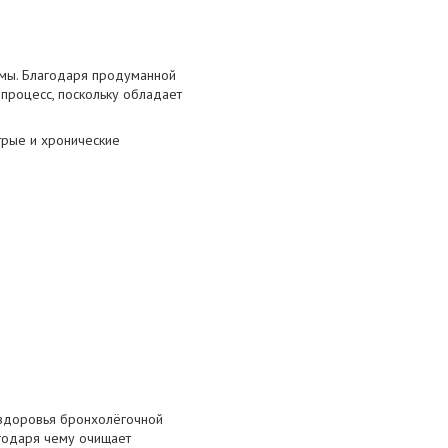
емы. Благодаря продуманной
 процесс, поскольку обладает
трые и хронические
 здоровья бронхолёгочной
агодаря чему очищает