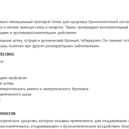
ельно-минеральный препарат-тоник для здоровья бронхолегочной сист
 и легкие, выводя слизь и мокроту. Также, прекращает воспалительный
ющим и противовоспалительным действием.
ьную астму, острый и хронический бронхит, туберкулез. Он снимает ос
шку, полезен при других респираторных заболеваниях.
йствия:
ое
щим свойством
й астмы
ллергического ринита и аллергического бронхита
актического шока
ь
диентов:
едическое средство, которое издавна применялось для поддержания
овоспалительное, отхаркивающее и бронхолитическое воздействие, бл