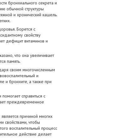
сти бронхиального секрета и
нию обычной структуры
яжной и хронический кашель.
егких.
оровья. Борется с
ксидантному свойству
яет дефицит витаминов и
казано, что она увеличивает
ся память.
одаря своим многочисленным
вовоспалительный и
е и бронхите, а также при
и помогает справиться с
ащает преждевременное
 является причиной многих
ми свойствами, чтобы
этого воспалительный процесс
лительное действие делает