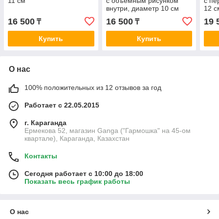
11 см
с объёмным рисунком
с пе
внутри, диаметр 10 см
12 с
16 500
16 500
19 
₸
₸
Купить
Купить
О нас
100% положительных из 12 отзывов за год
Работает с 22.05.2015
г. Караганда
Ермекова 52, магазин Ganga ("Гармошка" на 45-ом
квартале), Караганда, Казахстан
Контакты
Сегодня работает с 10:00 до 18:00
Показать весь график работы
О нас