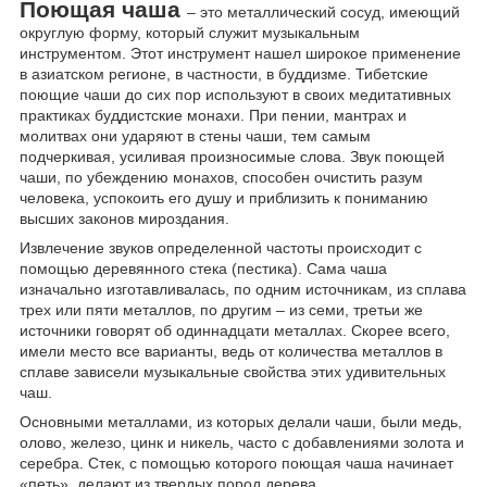
Поющая чаша
– это металлический сосуд, имеющий
округлую форму, который служит музыкальным
инструментом. Этот инструмент нашел широкое применение
в азиатском регионе, в частности, в буддизме. Тибетские
поющие чаши до сих пор используют в своих медитативных
практиках буддистские монахи. При пении, мантрах и
молитвах они ударяют в стены чаши, тем самым
подчеркивая, усиливая произносимые слова. Звук поющей
чаши, по убеждению монахов, способен очистить разум
человека, успокоить его душу и приблизить к пониманию
высших законов мироздания.
Извлечение звуков определенной частоты происходит с
помощью деревянного стека (пестика). Сама чаша
изначально изготавливалась, по одним источникам, из сплава
трех или пяти металлов, по другим – из семи, третьи же
источники говорят об одиннадцати металлах. Скорее всего,
имели место все варианты, ведь от количества металлов в
сплаве зависели музыкальные свойства этих удивительных
чаш.
Основными металлами, из которых делали чаши, были медь,
олово, железо, цинк и никель, часто с добавлениями золота и
серебра. Стек, с помощью которого поющая чаша начинает
«петь», делают из твердых пород дерева.