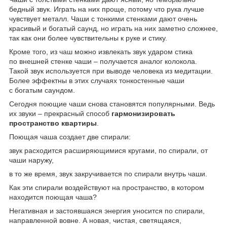
бедный звук. Играть на них проще, потому что рука лучше
чувствует металл. Чаши с тонкими стенками дают очень
красивый и богатый саунд, но играть на них заметно сложнее,
так как они более чувствительны к руке и стику.
Кроме того, из чаш можно извлекать звук ударом стика
по внешней стенке чаши – получается аналог колокола.
Такой звук используется при выводе человека из медитации.
Более эффектны в этих случаях тонкостенные чаши
с богатым саундом.
Сегодня поющие чаши снова становятся популярными. Ведь
их звуки – прекрасный способ
гармонизировать
пространство квартиры
.
Поющая чаша создает две спирали:
звук расходится расширяющимися кругами, по спирали, от
чаши наружу,
в то же время, звук закручивается по спирали внутрь чаши.
Как эти спирали воздействуют на пространство, в котором
находится поющая чаша?
Негативная и застоявшаяся энергия уносится по спирали,
направленной вовне. А новая, чистая, светящаяся,