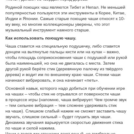
Родиной поющих чаш являются Тибет и Непал. Не меньшей
популярностью пользуются эти инструменты в Корее, Китае,
Индии и Японии. Самые старые поющие чаши относят к 10-
му веку, но многие коллекционеры уверены, что этот
музыкальный инструмент намного старше.
Как использовать поющую чашу.
Чаша ставится на специальную подушечку, либо ставится
донцем на вытянутые пальцы кисти или на кулак – важно,
чтобы площадь соприкосновения чаши с подушкой или рукой
была наименьшей, но она не двигалась с места. Затем
другой рукой берёте стик (деревянную палочку из твёрдого
дерева) и водит им по внешнему краю чаши. Стенки чаши
начинают вибрировать, и она начинает «петь».
Основной навык, которого надо добиться при обучении игре
на чашах – чтобы стик не отрывался от поверхности чаши
в процессе игры (напомню, чаша вибрирует. Чем громче звук
– тем сильнее вибрация – тем сложнее удерживать стик
на чаше). Слишком слабый нажим не сможет заставить чашу
звучать, слишком сильный – будет глушить звук чаши.
Динамика звучания варьируется скоростью движения стика
по чаше и силой нажима.
Чаши с толстыми стенками дают ясный, но тембрально