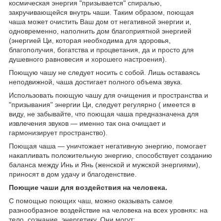
космическая энергия "призывается" спиралью,
закручивающейся внутрь чаши. Таким образом, поющая
чаша может очистить Ваш дом от негативной энергии и,
одновременно, наполнить дом благоприятной энергией
(энергией Ци, которая необходима для здоровья,
благополучия, богатства и процветания, да и просто для
душевного равновесия и хорошего настроения).
Поющую чашу не следует носить с собой. Лишь оставаясь
неподвижной, чаша достигает полного объема звука.
Использовать поющую чашу для очищения и пространства и
"призывания" энергии Ци, следует регулярно ( имеется в
виду, не забывайте, что поющая чаша предназначена для
извлечения звуков ― именно так она очищает и
гармонизирует пространство).
Поющая чаша ― уничтожает негативную энергию, помогает
накапливать положительную энергию, способствует созданию
баланса между Инь и Янь (женской и мужской энергиями),
приносят в дом удачу и благоденствие.
Поющие чаши для воздействия на человека.
С помощью поющих чаш, можно оказывать самое
разнообразное воздействие на человека на всех уровнях: на
тело, сознание, энергетику. Они могут: