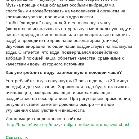
Музыка поющих чаш обладает особыми вибрациями,
способными воздействовать на человеческий организм на
клеточном уровне, проникая в ядро клетки.
Чтобы "зарядить" воду, налейте ее в поющую чашу
(желательно использовать натуральную минеральную воду из
чистых природных источников или предварительно очистить
воду) и проводите по краю чаши резонатором (стиком).
Звуковые вибрации поющей чаши воздействуют на молекулы
воды. Считается, что вода, подвергшаяся воздействию
вибраций поющей чаши, обретает качества, сравнимые с
качествами воды из горного источника.
Как употреблять воду, заряженную в поющей чаше?
Употребляйте такую воду внутрь (3 раза в день, за 30 минут
до еды) и для умывания. Заряженная вода будет оказывать
очищающее, оздоравливающее и омолаживающее
воздействие на весь организм. При регулярном применении,
результат станет заметен довольно быстро ― в виде
улучшения самочувствия и внешности.
Информация предоставлена сайтом
http://health4ever.org/muzyka-dlja-omolozhenija/pojuwie-chashi
Скрыть