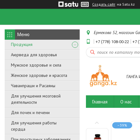
Создать сайт
на Satu.kz
Ермекова 52, магазин Ga
+7 (778) 108-00-22
+7 (
Продукция
Аюрведа для здоровья
Мужское здоровье и сила
Женское здоровье и красота
ГАНГА 
Чаванпраши и Расаяны
Для улучшения мозговой
Главная
О нас
деятельности
Для почек и печени
Для улучшения работы
–39%
сердца
При простудных заболеваниях