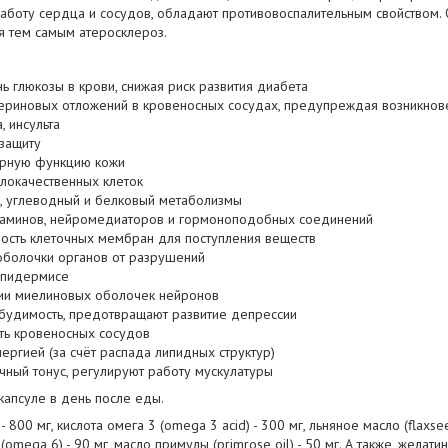
аботу сердца и сосудов, обладают противовоспалительным свойством.
я тем самым атеросклероз.
ь глюкозы в крови, снижая риск развития диабета
териновых отложений в кровеносных сосудах, предупреждая возникнов
, инсульта
защиту
рную функцию кожи
локачественных клеток
, углеводный и белковый метаболизмы
итаминов, нейромедиаторов и гормоноподобных соединений
сть клеточных мембран для поступления веществ
оболочки органов от разрушений
эпидермисе
нии миелиновых оболочек нейронов
будимость, предотвращают развитие депрессии
ть кровеносных сосудов
ергией (за счёт распада липидных структур)
ый тонус, регулируют работу мускулатуры
капсуле в день после еды.
 - 800 мг, кислота омега 3 (omega 3 acid) - 300 мг, льняное масло (flaxsee
(omega 6) - 90 мг, масло примулы (primrose oil) - 50 мг. А также, желати