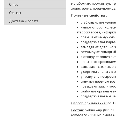
метаболизм, нормализуют р
О нас
холестерина, предупрежда
Отзывы
Полезные свойства :
Доставка и оплата
стабилизируют уровен
купируют рост холес
атеросклероза, инфаркта
повышают иммунную 
поддерживают барье
замедляют деление з
регулируют липидный
активируют синтез в
повышают проницаемо
защищают слизистые 
удерживают влагу в 
участвуют в построе
снижают нервную воз
повышают эластичнос
снабжают организм эн
поддерживают мышечн
Способ применения:
по 1 
Состав:
рыбий жир (fish oil)
(omega 9) - 150 мг, омега 6 