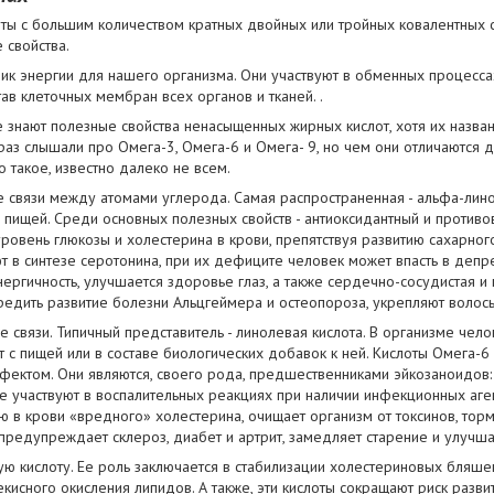
ты с большим количеством кратных двойных или тройных ковалентных 
 свойства.
ик энергии для нашего организма. Они участвуют в обменных процесс
тав клеточных мембран всех органов и тканей. .
 знают полезные свойства ненасыщенных жирных кислот, хотя их назван
аз слышали про Омега-3, Омега-6 и Омега- 9, но чем они отличаются д
 такое, известно далеко не всем.
 связи между атомами углерода. Самая распространенная - альфа-лино
с пищей. Среди основных полезных свойств - антиоксидантный и против
ровень глюкозы и холестерина в крови, препятствуя развитию сахарно
ют в синтезе серотонина, при их дефиците человек может впасть в депр
ергичность, улучшается здоровье глаз, а также сердечно-сосудистая и 
дить развитие болезни Альцгеймера и остеопороза, укрепляют волосы,
связи. Типичный представитель - линолевая кислота. В организме чело
т с пищей или в составе биологических добавок к ней. Кислоты Омега-
ектом. Они являются, своего рода, предшественниками эйкозаноидов:
е участвуют в воспалительных реакциях при наличии инфекционных аген
ю в крови «вредного» холестерина, очищает организм от токсинов, тор
 предупреждает склероз, диабет и артрит, замедляет старение и улучша
ю кислоту. Ее роль заключается в стабилизации холестериновых бляш
екисного окисления липидов. А также, эти кислоты сокращают риск разви