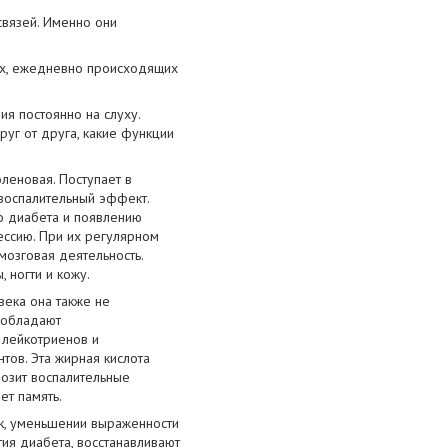
связей. Именно они
ах, ежедневно происходящих
ия постоянно на слуху.
руг от друга, какие функции
леновая. Поступает в
овоспалительный эффект.
го диабета и появлению
ессию. При их регулярном
мозговая деятельность.
 ногти и кожу.
века она также не
6 обладают
 лейкотриенов и
тов. Эта жирная кислота
мозит воспалительные
ет память.
ек, уменьшении выраженности
тия диабета, восстанавливают