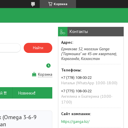
Корзина
Контакты
Найти
Ермекова 52, магазин Ganga
("Гармошка" на 45-ом квартале),
Караганда, Казахстан
Корзина
+7 (778) 108-00-22
Наталья (WhatsApp 10:00-18:00)
+7 (775) 108-00-22
й ❗❗
Новинки❗
Ангелина и Екатерина (10:00-
17:00)
х (Omega 3-6-9
https://ganga.kz/
кап