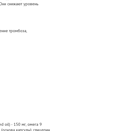
 Они снижают уровень
ение тромбоза,
d oil) - 150 мг, омега 9
н (основа капсулы), глицерин,