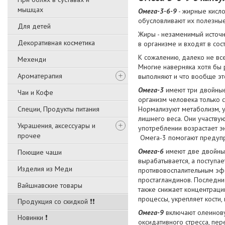
мышцах
Омега-3-6-9
- жирные кисло
обусловливают их полезные
Для детей
Жиры - незаменимый источн
Декоративная косметика
в организме и входят в сос
К сожалению, далеко не все
Мехенди
Многие наверняка хотя бы р
Ароматерапия
выполняют и что вообще это
Омега-3
имеют три двойные
Чаи и Кофе
организм человека только 
Специи, Продукты питания
Нормализуют метаболизм, у
лишнего веса. Они участву
Украшения, аксессуары и
употреблении возрастает эн
прочее
Омега-3 помогают предупре
Омега-6
имеют две двойные 
Поющие чаши
вырабатывается, а поступае
Изделия из Меди
противовоспалительным эфф
простагландинов. Последни
Вайшнавские товары
также снижает концентраци
процессы, укрепляет кости,
Продукция со скидкой ❗❗
Омега-9
включают олеинову
Новинки ❗
оксидативного стресса, пер