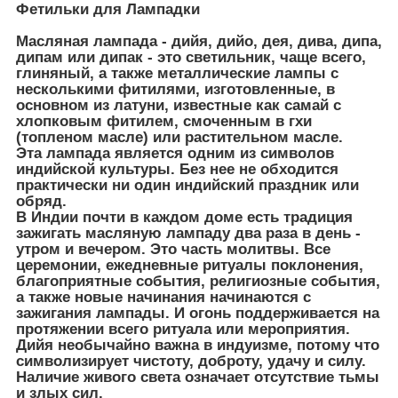
Фетильки для Лампадки
Масляная лампада - дийя, дийо, дея, дива, дипа,
дипам или дипак - это светильник, чаще всего,
глиняный, а также металлические лампы с
несколькими фитилями, изготовленные, в
основном из латуни, известные как самай с
хлопковым фитилем, смоченным в гхи
(топленом масле) или растительном масле.
Эта лампада является одним из символов
индийской культуры. Без нее не обходится
практически ни один индийский праздник или
обряд.
В Индии почти в каждом доме есть традиция
зажигать масляную лампаду два раза в день -
утром и вечером. Это часть молитвы. Все
церемонии, ежедневные ритуалы поклонения,
благоприятные события, религиозные события,
а также новые начинания начинаются с
зажигания лампады. И огонь поддерживается на
протяжении всего ритуала или мероприятия.
Дийя необычайно важна в индуизме, потому что
символизирует чистоту, доброту, удачу и силу.
Наличие живого света означает отсутствие тьмы
и злых сил.