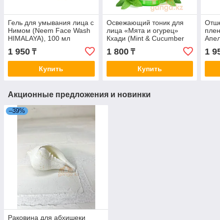
Гель для умывания лица с
Освежающий тоник для
Отш
Нимом (Neem Face Wash
лица «Мята и огурец»
плен
HIMALAYA), 100 мл
Кхади (Mint & Cucumber
Апел
KHADI), 100мл
Off 
1 950
1 800
1 9
₸
₸
гр
Купить
Купить
Акционные предложения и новинки
–39%
Раковина для абхишеки