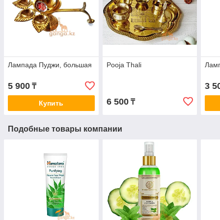
Лампада Пуджи, большая
Pooja Thali
Лам
5 900
3 5
₸
6 500
₸
Купить
Подобные товары компании