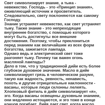
Свет символизирует знание, а тьма -
невежество. Господь - это «Принцип знания»,
оживляющий источник и просветитель.
Следовательно, свету поклоняются как самому
Господу.
Знание устраняет невежество, как свет устраняет
тьму. Также знание - это непреходящее
внутреннее богатство, с помощью которого
могут быть достигнуты все внешние
достижения. Поэтому, чтобы преклониться
перед знанием как величайшим из всех форм
богатства, зажигается лампада.
Однако ведь и электрический свет тоже
разгоняет тьму. Почему так важен огонь
масляной лампады?
Дело в том, что у традиционной дийи есть более
глубокое духовное значение. Масло в дийе
символизирует грязь в человеческом разуме,
такую как жадность, ревность, ненависть,
похоть и другие отрицательные наклонности -
васаны, которые люди склонны лелеять.
Хлопковый фитиль в дийе символизирует «я»,
эго. Когда васаны освещены духовным знанием,
они медленно истощаются, и эго тоже в конце
концов погибает. Дийя дает свет, когда масло