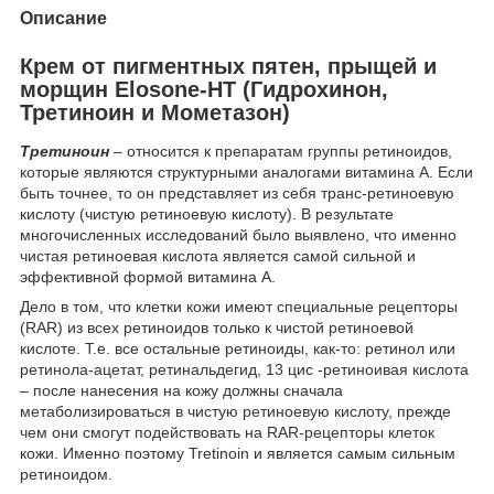
Описание
Крем от пигментных пятен, прыщей и
морщин Elosone-HT (Гидрохинон,
Третиноин и Мометазон)
Третиноин
– относится к препаратам группы ретиноидов,
которые являются структурными аналогами витамина А. Если
быть точнее, то он представляет из себя транс-ретиноевую
кислоту (чистую ретиноевую кислоту). В результате
многочисленных исследований было выявлено, что именно
чистая ретиноевая кислота является самой сильной и
эффективной формой витамина А.
Дело в том, что клетки кожи имеют специальные рецепторы
(RAR) из всех ретиноидов только к чистой ретиноевой
кислоте. Т.е. все остальные ретиноиды, как-то: ретинол или
ретинола-ацетат, ретинальдегид, 13 цис -ретиноивая кислота
– после нанесения на кожу должны сначала
метаболизироваться в чистую ретиноевую кислоту, прежде
чем они смогут подействовать на RAR-рецепторы клеток
кожи. Именно поэтому Tretinoin и является самым сильным
ретиноидом.