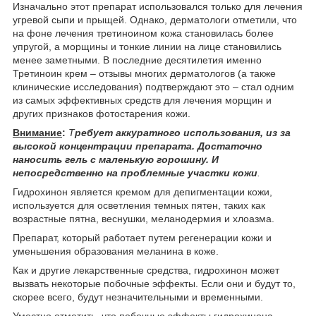
Изначально этот препарат использовался только для лечения
угревой сыпи и прыщей. Однако, дерматологи отметили, что
на фоне лечения третиноином кожа становилась более
упругой, а морщины и тонкие линии на лице становились
менее заметными. В последние десятилетия именно
Третиноин крем – отзывы многих дерматологов (а также
клинические исследования) подтверждают это – стал одним
из самых эффективных средств для лечения морщин и
других признаков фотостарения кожи.
Внимание
:
Т
ребует аккуратного использования, из за
высокой концентрации препарата. Достаточно
наносить гель с маленькую горошину. И
непосредственно на проблемные участки кожи
.
Гидрохинон является кремом для депигментации кожи,
используется для осветления темных пятен, таких как
возрастные пятна, веснушки, меланодермия и хлоазма.
Препарат, который работает путем регенерации кожи и
уменьшения образования меланина в коже.
Как и другие лекарственные средства, гидрохинон может
вызвать некоторые побочные эффекты. Если они и будут то,
скорее всего, будут незначительными и временными.