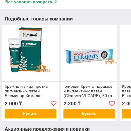
Все условия возврата
Подобные товары компании
Крем для лица против
Клирвин Крем от шрамов
Крем
пигментных пятен
и пигментных пятен
пят
Блеминор Хималая
(Clearwin VI-CARE), 50 гр
Elos
(Bleminor Anti-Blemish
Трет
2 000
2 200
2 0
₸
₸
Cream HIMALAYA), 30 мл.
15 г
Купить
Купить
Акционные предложения и новинки