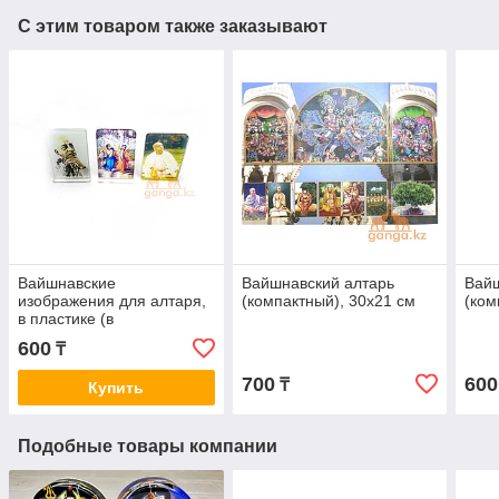
С этим товаром также заказывают
Вайшнавские
Вайшнавский алтарь
Вайш
изображения для алтаря,
(компактный), 30х21 см
(ком
в пластике (в
ассортименте)
600
₸
700
600
₸
Купить
Подобные товары компании