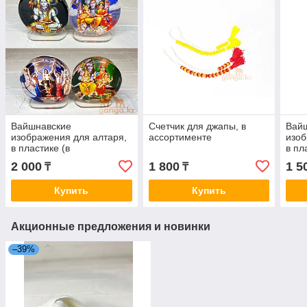
Вайшнавские
Счетчик для джапы, в
Вай
изображения для алтаря,
ассортименте
изоб
в пластике (в
в пл
ассортименте)
ассо
2 000
1 800
1 5
₸
₸
Купить
Купить
Акционные предложения и новинки
–39%