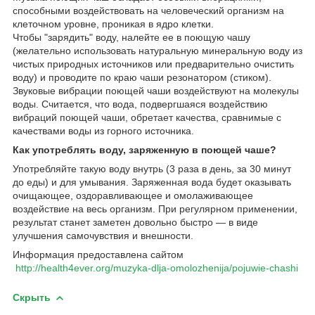
способными воздействовать на человеческий организм на
клеточном уровне, проникая в ядро клетки.
Чтобы "зарядить" воду, налейте ее в поющую чашу
(желательно использовать натуральную минеральную воду из
чистых природных источников или предварительно очистить
воду) и проводите по краю чаши резонатором (стиком).
Звуковые вибрации поющей чаши воздействуют на молекулы
воды. Считается, что вода, подвергшаяся воздействию
вибраций поющей чаши, обретает качества, сравнимые с
качествами воды из горного источника.
Как употреблять воду, заряженную в поющей чаше?
Употребляйте такую воду внутрь (3 раза в день, за 30 минут
до еды) и для умывания. Заряженная вода будет оказывать
очищающее, оздоравливающее и омолаживающее
воздействие на весь организм. При регулярном применении,
результат станет заметен довольно быстро ― в виде
улучшения самочувствия и внешности.
Информация предоставлена сайтом
http://health4ever.org/muzyka-dlja-omolozhenija/pojuwie-chashi
Скрыть