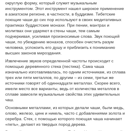
округлую форму, который служит музыкальным
инструментом. Этот инструмент нашел широкое применение
в азиатском регионе, в частности, в буддизме. Тибетские
поющие чаши до сих пор используют в своих медитативных
практиках буддистские монахи. При пении, мантрах и
молитвах они ударяют в стены чаши, тем самым
подчеркивая, усиливая произносимые слова. Звук поющей
чаши, по убеждению монахов, способен очистить разум
человека, успокоить его душу и приблизить к пониманию
высших законов мироздания.
Извлечение звуков определенной частоты происходит с
помощью деревянного стека (пестика). Сама чаша
изначально изготавливалась, по одним источникам, из сплава
трех или пяти металлов, по другим – из семи, третьи же
источники говорят об одиннадцати металлах. Скорее всего,
имели место все варианты, ведь от количества металлов в
сплаве зависели музыкальные свойства этих удивительных
чаш.
Основными металлами, из которых делали чаши, были медь,
олово, железо, цинк и никель, часто с добавлениями золота и
серебра. Стек, с помощью которого поющая чаша начинает
«петь», делают из твердых пород дерева.