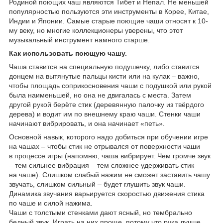
Родиной поющих чаш являются Тибет и Непал. Не меньшей
популярностью пользуются эти инструменты в Корее, Китае,
Индии и Японии. Самые старые поющие чаши относят к 10-
му веку, но многие коллекционеры уверены, что этот
музыкальный инструмент намного старше.
Как использовать поющую чашу.
Чаша ставится на специальную подушечку, либо ставится
донцем на вытянутые пальцы кисти или на кулак – важно,
чтобы площадь соприкосновения чаши с подушкой или рукой
была наименьшей, но она не двигалась с места. Затем
другой рукой берёте стик (деревянную палочку из твёрдого
дерева) и водит им по внешнему краю чаши. Стенки чаши
начинают вибрировать, и она начинает «петь».
Основной навык, которого надо добиться при обучении игре
на чашах – чтобы стик не отрывался от поверхности чаши
в процессе игры (напомню, чаша вибрирует. Чем громче звук
– тем сильнее вибрация – тем сложнее удерживать стик
на чаше). Слишком слабый нажим не сможет заставить чашу
звучать, слишком сильный – будет глушить звук чаши.
Динамика звучания варьируется скоростью движения стика
по чаше и силой нажима.
Чаши с толстыми стенками дают ясный, но тембрально
бедный звук. Играть на них проще, потому что рука лучше