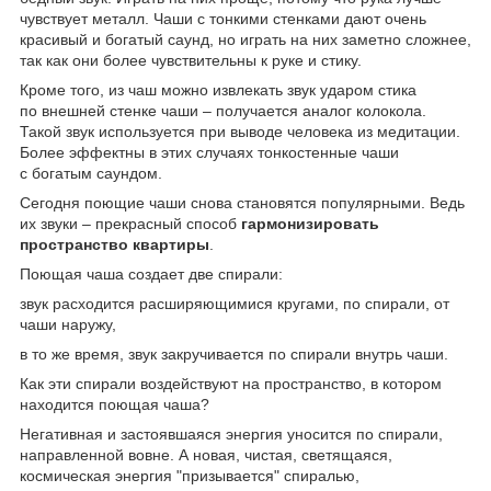
чувствует металл. Чаши с тонкими стенками дают очень
красивый и богатый саунд, но играть на них заметно сложнее,
так как они более чувствительны к руке и стику.
Кроме того, из чаш можно извлекать звук ударом стика
по внешней стенке чаши – получается аналог колокола.
Такой звук используется при выводе человека из медитации.
Более эффектны в этих случаях тонкостенные чаши
с богатым саундом.
Сегодня поющие чаши снова становятся популярными. Ведь
их звуки – прекрасный способ
гармонизировать
пространство квартиры
.
Поющая чаша создает две спирали:
звук расходится расширяющимися кругами, по спирали, от
чаши наружу,
в то же время, звук закручивается по спирали внутрь чаши.
Как эти спирали воздействуют на пространство, в котором
находится поющая чаша?
Негативная и застоявшаяся энергия уносится по спирали,
направленной вовне. А новая, чистая, светящаяся,
космическая энергия "призывается" спиралью,