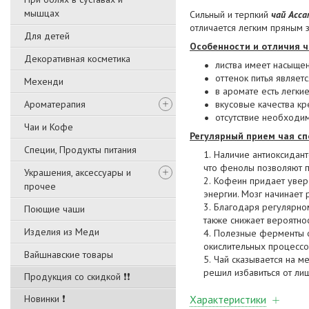
мышцах
Сильный и терпкий
чай Асса
отличается легким пряным 
Для детей
Особенности и отличия ч
Декоративная косметика
листва имеет насыщен
оттенок питья являе
Мехенди
в аромате есть легк
Ароматерапия
вкусовые качества к
отсутствие необходим
Чаи и Кофе
Регулярный прием чая сп
Специи, Продукты питания
Наличие антиоксидант
что фенолы позволяют п
Украшения, аксессуары и
Кофеин придает увере
прочее
энергии. Мозг начинает 
Благодаря регулярном
Поющие чаши
также снижает вероятно
Изделия из Меди
Полезные ферменты о
окислительных процессо
Вайшнавские товары
Чай сказывается на м
решил избавиться от ли
Продукция со скидкой ❗❗
Новинки ❗
Характеристики