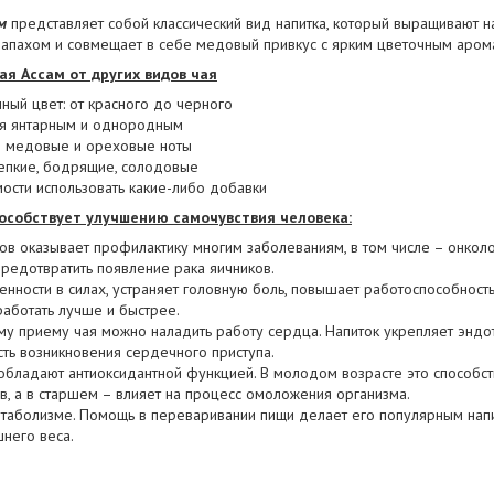
м
представляет собой классический вид напитка, который выращивают н
запахом и совмещает в себе медовый привкус с ярким цветочным аром
ая Ассам от других видов чая
ный цвет: от красного до черного
тся янтарным и однородным
ие медовые и ореховые ноты
репкие, бодрящие, солодовые
ости использовать какие-либо добавки
особствует улучшению самочувствия человека:
ов оказывает профилактику многим заболеваниям, в том числе – онколо
редотвратить появление рака яичников.
нности в силах, устраняет головную боль, повышает работоспособность
работать лучше и быстрее.
у приему чая можно наладить работу сердца. Напиток укрепляет эндот
сть возникновения сердечного приступа.
бладают антиоксидантной функцией. В молодом возрасте это способс
в, а в старшем – влияет на процесс омоложения организма.
етаболизме. Помощь в переваривании пищи делает его популярным напи
шнего веса.