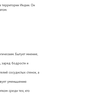
а территории Индии. Он
атом.
гическим. Бытует мнение,
, заряд бодрости и
елий сосудистых стенок, а
твует уменьшению
тком среди тех, кто