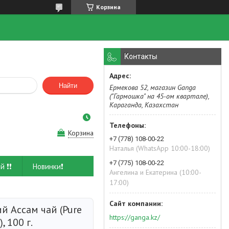
Корзина
Контакты
Найти
Ермекова 52, магазин Ganga
("Гармошка" на 45-ом квартале),
Караганда, Казахстан
Корзина
+7 (778) 108-00-22
Наталья (WhatsApp 10:00-18:00)
+7 (775) 108-00-22
й ❗❗
Новинки❗
Ангелина и Екатерина (10:00-
17:00)
й Ассам чай (Pure
https://ganga.kz/
, 100 г.