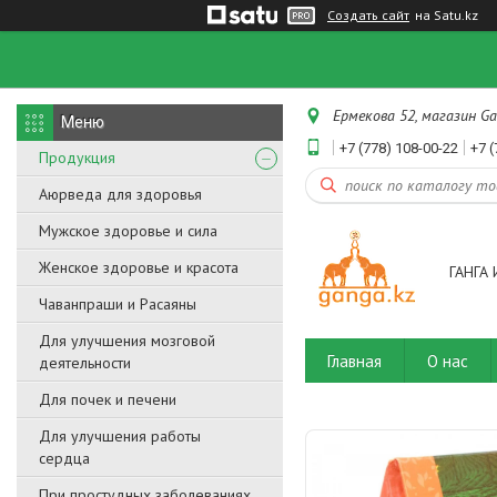
Создать сайт
на Satu.kz
Ермекова 52, магазин Ga
+7 (778) 108-00-22
+7 (
Продукция
Аюрведа для здоровья
Мужское здоровье и сила
Женское здоровье и красота
ГАНГА 
Чаванпраши и Расаяны
Для улучшения мозговой
Главная
О нас
деятельности
Для почек и печени
Для улучшения работы
сердца
При простудных заболеваниях