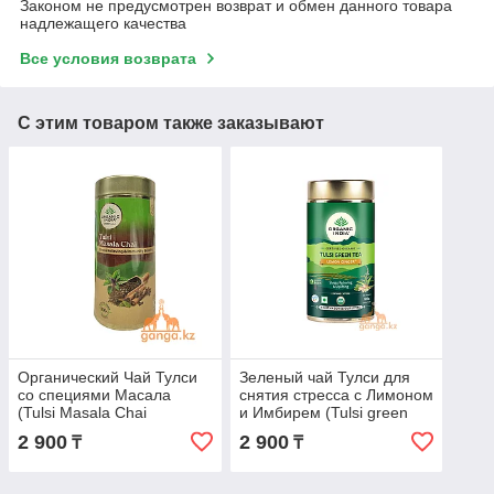
Законом не предусмотрен возврат и обмен данного товара
надлежащего качества
Все условия возврата
С этим товаром также заказывают
Органический Чай Тулси
Зеленый чай Тулси для
со специями Масала
снятия стресса с Лимоном
(Tulsi Masala Chai
и Имбирем (Tulsi green
ORGANIC INDIA), 100 г.
tea lemon ginger ORGANIC
2 900
2 900
₸
₸
INDIA), 100 гр