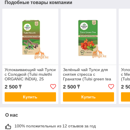
Подобные товары компании
Успокаивающий чай Тулси
Зелёный чай Тулси для
Успо
с Солодкой (Tulsi mulethi
снятия стресса с
с М
ORGANIC INDIA), 25
Гранатом (Tulsi green tea
(Tul
пакетиков
pomergranate ORGANIC
ORGA
2 500
2 500
2 5
₸
₸
INDIA), 25 пакетиков
паке
Купить
Купить
О нас
100% положительных из 12 отзывов за год