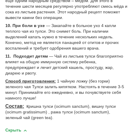
еще одним народным средством – мёдом. Для этого в
течение шести месяцев регулярно употребляют смесь мёда и
сока из листьев растения. Этот народный рецепт поможет
вывести камни без операции.
10. При боли в ухе
― Закапайте в больное ухо 4 капли
теплого чая из тулси. Это снимет боль. При наличии
выделений капать нужно в течение нескольких недель.
Конечно, метод не является панацеей от отитов и прочих
воспалений и требует одобрения вашего врача.
11. Подходит детям
― Чай из листьев тулси благоприятно
влияет на общую иммунную систему ребенка,
предупреждает и лечит детский кашель, простуду, жар,
диарею и рвоту.
Способ приготовления:
1 чайную ложку (без горки)
зеленого чая Тулси залить кипятком. Настоять в течение 3-5
минут. Принимайте его ежедневно, и вы почувствуете себя
намного лучше!
Состав:
к
ришна тулси (ocimum sanctum), вишну тулси
(ocimum gratissimum) , рама тулси (ocimum sanctum),
зеленый чай (green tea).
Скрыть