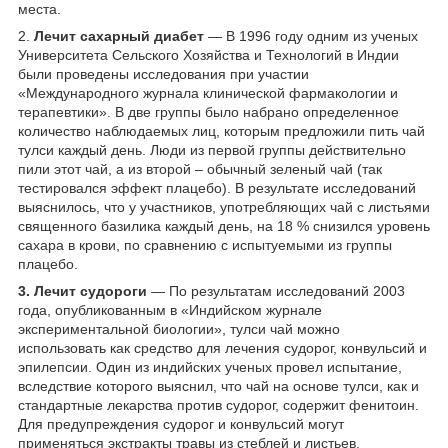
места.
2.
Лечит сахарный диабет
― В 1996 году одним из ученых
Университета Сельского Хозяйства и Технологий в Индии
были проведены исследования при участии
«Международного журнала клинической фармакологии и
терапевтики». В две группы было набрано определенное
количество наблюдаемых лиц, которым предложили пить чай
тулси каждый день. Люди из первой группы действительно
пили этот чай, а из второй – обычный зеленый чай (так
тестировался эффект плацебо). В результате исследований
выяснилось, что у участников, употребляющих чай с листьями
священного базилика каждый день, на 18 % снизился уровень
сахара в крови, по сравнению с испытуемыми из группы
плацебо.
3. Лечит судороги
― По результатам исследований 2003
года, опубликованным в «Индийском журнале
экспериментальной биологии», тулси чай можно
использовать как средство для лечения судорог, конвульсий и
эпилепсии. Один из индийских ученых провел испытание,
вследствие которого выяснил, что чай на основе тулси, как и
стандартные лекарства против судорог, содержит фенитоин.
Для предупреждения судорог и конвульсий могут
применяться экстракты травы из стеблей и листьев.