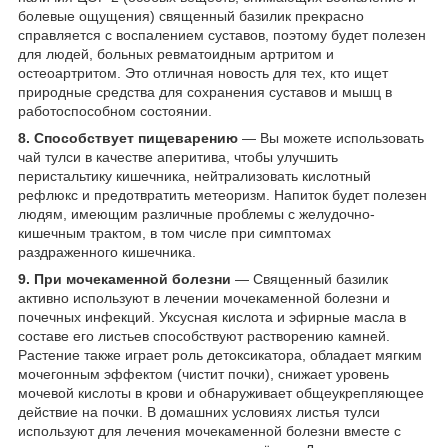
болевые ощущения) священный базилик прекрасно
справляется с воспалением суставов, поэтому будет полезен
для людей, больных ревматоидным артритом и
остеоартритом. Это отличная новость для тех, кто ищет
природные средства для сохранения суставов и мышц в
работоспособном состоянии.
8. Способствует пищеварению
― Вы можете использовать
чай тулси в качестве аперитива, чтобы улучшить
перистальтику кишечника, нейтрализовать кислотный
рефлюкс и предотвратить метеоризм. Напиток будет полезен
людям, имеющим различные проблемы с желудочно-
кишечным трактом, в том числе при симптомах
раздраженного кишечника.
9. При мочекаменной болезни
― Священный базилик
активно используют в лечении мочекаменной болезни и
почечных инфекций. Уксусная кислота и эфирные масла в
составе его листьев способствуют растворению камней.
Растение также играет роль детоксикатора, обладает мягким
мочегонным эффектом (чистит почки), снижает уровень
мочевой кислоты в крови и обнаруживает общеукрепляющее
действие на почки. В домашних условиях листья тулси
используют для лечения мочекаменной болезни вместе с