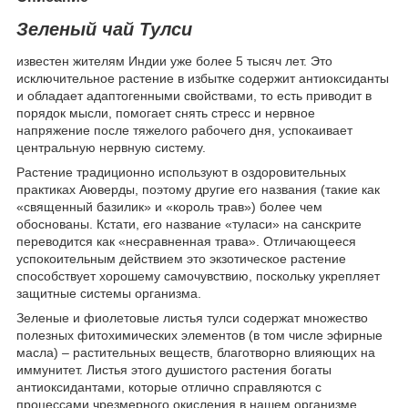
Зеленый чай Тулси
известен жителям Индии уже более 5 тысяч лет. Это
исключительное растение в избытке содержит антиоксиданты
и обладает адаптогенными свойствами, то есть приводит в
порядок мысли, помогает снять стресс и нервное
напряжение после тяжелого рабочего дня, успокаивает
центральную нервную систему.
Растение традиционно используют в оздоровительных
практиках Аюверды, поэтому другие его названия (такие как
«священный базилик» и «король трав») более чем
обоснованы. Кстати, его название «туласи» на санскрите
переводится как «несравненная трава». Отличающееся
успокоительным действием это экзотическое растение
способствует хорошему самочувствию, поскольку укрепляет
защитные системы организма.
Зеленые и фиолетовые листья тулси содержат множество
полезных фитохимических элементов (в том числе эфирные
масла) – растительных веществ, благотворно влияющих на
иммунитет. Листья этого душистого растения богаты
антиоксидантами, которые отлично справляются с
процессами чрезмерного окисления в нашем организме