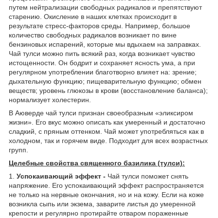
путем нейтрализации свободных радикалов и препятствуют
старению. Окисление в наших клетках происходит в
результате стресс-факторов среды. Например, большое
количество свободных радикалов возникает по вине
бензиновых испарений, которые мы вдыхаем на заправках.
Чай тулси можно пить всякий раз, когда возникает чувство
истощенности. Он бодрит и сохраняет ясность ума, а при
регулярном употреблении благотворно влияет на: зрение;
дыхательную функцию; пищеварительную функцию; обмен
веществ; уровень глюкозы в крови (восстановление баланса);
нормализует холестерин.
В Аюверде чай тулси признан своеобразным «эликсиром
жизни». Его вкус можно описать как умеренный и достаточно
сладкий, с пряным оттенком. Чай может употребляться как в
холодном, так и горячем виде. Подходит для всех возрастных
групп.
Целебные свойства священного базилика (тулси):
1.
Успокаивающий эффект -
Чай тулси поможет снять
напряжение. Его успокаивающий эффект распространяется
не только на нервные окончания, но и на кожу. Если на коже
возникла сыпь или экзема, заварите листья до умеренной
крепости и регулярно протирайте отваром пораженные