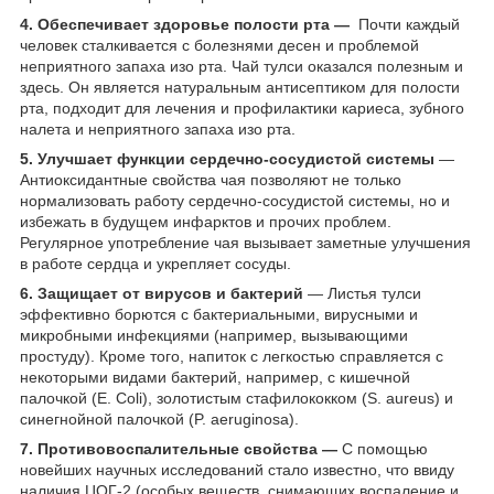
4. Обеспечивает здоровье полости рта ―
Почти каждый
человек сталкивается с болезнями десен и проблемой
неприятного запаха изо рта. Чай тулси оказался полезным и
здесь. Он является натуральным антисептиком для полости
рта, подходит для лечения и профилактики кариеса, зубного
налета и неприятного запаха изо рта.
5. Улучшает функции сердечно-сосудистой системы
―
Антиоксидантные свойства чая позволяют не только
нормализовать работу сердечно-сосудистой системы, но и
избежать в будущем инфарктов и прочих проблем.
Регулярное употребление чая вызывает заметные улучшения
в работе сердца и укрепляет сосуды.
6. Защищает от вирусов и бактерий
― Листья тулси
эффективно борются с бактериальными, вирусными и
микробными инфекциями (например, вызывающими
простуду). Кроме того, напиток с легкостью справляется с
некоторыми видами бактерий, например, с кишечной
палочкой (E. Coli), золотистым стафилококком (S. aureus) и
синегнойной палочкой (P. aeruginosa).
7. Противовоспалительные свойства ―
С помощью
новейших научных исследований стало известно, что ввиду
наличия ЦОГ-2 (особых веществ, снимающих воспаление и