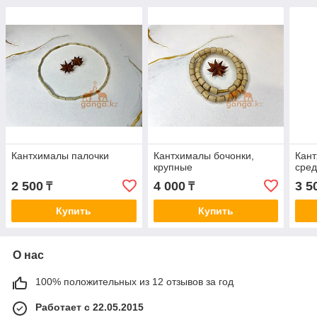
Кантхималы палочки
Кантхималы бочонки,
Кант
крупные
сре
2 500
4 000
3 5
₸
₸
Купить
Купить
О нас
100% положительных из 12 отзывов за год
Работает с 22.05.2015