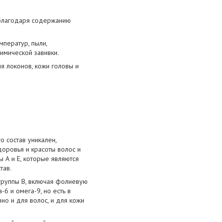
 благодаря содержанию
ператур, пыли,
имической завивки.
я локонов, кожи головы и
о состав уникален,
доровья и красоты волос и
 А и Е, которые являются
тав.
 группы В, включая фолиевую
6 и омега-9, но есть в
о и для волос, и для кожи