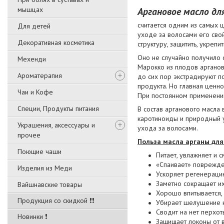
мышцах
Аргановое масло дл
считается одним из самых 
Для детей
уходе за волосами его сво
Декоративная косметика
структуру, защитить, укрепит
Оно не случайно получило 
Мехенди
Марокко из плодов арганов
Ароматерапия
до сих пор экстрадируют по
продукта. Но главная ценно
Чаи и Кофе
При постоянном применении
Специи, Продукты питания
В состав арганового масла 
каротиноиды и природный 
Украшения, аксессуары и
ухода за волосами.
прочее
Польза масла арганы для
Поющие чаши
Питает, увлажняет и 
«Спаивает» поврежде
Изделия из Меди
Ускоряет регенераци
Заметно сокращает и
Вайшнавские товары
Хорошо впитывается, 
Продукция со скидкой ❗❗
Убирает шелушение к
Сводит на нет перхо
Новинки ❗
Защищает локоны от 