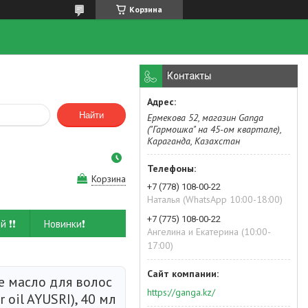
Корзина
Контакты
Найти
Ермекова 52, магазин Ganga
("Гармошка" на 45-ом квартале),
Караганда, Казахстан
Корзина
+7 (778) 108-00-22
Наталья (WhatsApp 10:00-18:00)
+7 (775) 108-00-22
й ❗❗
Новинки❗
Ангелина и Екатерина (10:00-
17:00)
е масло для волос
https://ganga.kz/
r oil AYUSRI), 40 мл