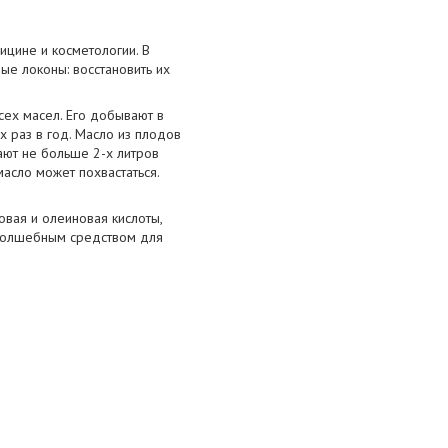
ицине и косметологии. В
ые локоны: восстановить их
сех масел. Его добывают в
х раз в год. Масло из плодов
чают не больше 2-х литров
масло может похвастаться.
овая и олеиновая кислоты,
 волшебным средством для