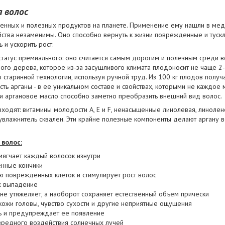
я волос
ценных и полезных продуктов на планете. Применение ему нашли в мед
йства незаменимы. Оно способно вернуть к жизни поврежденные и тускл
ь и ускорить рост.
статус премиального: оно считается самым дорогим и полезным среди в
ого дерева, которое из-за засушливого климата плодоносит не чаще 2-
 старинной технологии, используя ручной труд. Из 100 кг плодов полу
сть арганы - в ее уникальном составе и свойствах, которыми не каждое 
 аргановое масло способно заметно преобразить внешний вид волос.
входят: витамины молодости A, E и F, ненасыщенные линолевая, линолен
увлажнитель сквален. Эти крайне полезные компоненты делают аргану
 волос:
смягчает каждый волосок изнутри
нные кончики
ю поврежденных клеток и стимулирует рост волос
х выпадение
не утяжеляет, а наоборот сохраняет естественный объем прически
ожи головы, чувство сухости и другие неприятные ощущения
ть и предупреждает ее появление
вредного воздействия солнечных лучей