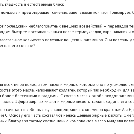
ь, гладкость и естественный блеск
ломкость и предотвращает сечение, запечатывая кончики. Тонизирует,
т последствий неблагоприятных внешних воздействий — перепадов тем
рядям быстрее восстанавливаться после термоукладки, окрашивания и х
олоссальное количество полезных веществ и витаминов. Они полезны дл
есть в его составе?
 всех типов волос, в том числе и жирных, которые оно не утяжеляет. Ег
остав этого масла, напоминают коллаген, который так необходим для з
ы более блестящими и гладкими. С состав масла жожоба входят витамины
 волос. Эфиры жирных кислот и жирные кислоты также входят в его сос
но сочетает в себе высокую концентрацию «витаминов красоты» А и Е,
мин С. Основу его часть составляют ненасыщенные жирные кислоты Омега-
ных. Благодаря такому соотношению компонентов масло миндаля полезн