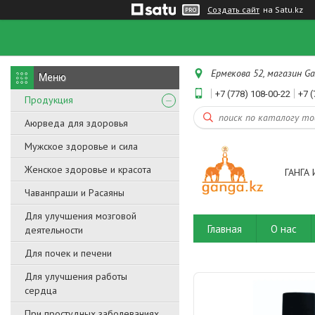
Создать сайт
на Satu.kz
Ермекова 52, магазин Ga
+7 (778) 108-00-22
+7 (
Продукция
Аюрведа для здоровья
Мужское здоровье и сила
Женское здоровье и красота
ГАНГА 
Чаванпраши и Расаяны
Для улучшения мозговой
Главная
О нас
деятельности
Для почек и печени
Для улучшения работы
сердца
При простудных заболеваниях