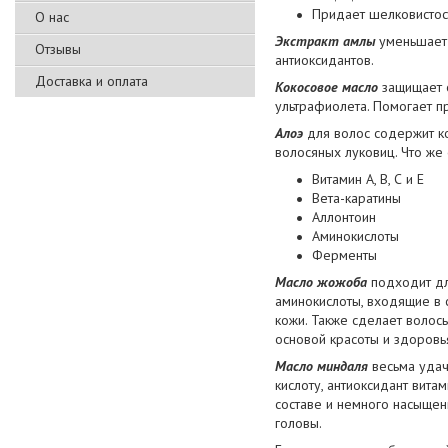
Придает шелковистост
О нас
Экстракт амлы
уменьшает 
Отзывы
антиоксидантов.
Доставка и оплата
Кокосовое масло
защищает о
ультрафиолета. Помогает п
Алоэ
для волос содержит к
волосяных луковиц. Что же 
Витамин А, В, С и Е
Вета-каратины
Аллонтоин
Аминокислоты
Ферменты
Масло жожоба
подходит для
аминокислоты, входящие в с
кожи. Также сделает волос
основой красоты и здоровья
Масло миндаля
весьма удач
кислоту, антиоксидант вита
составе и немного насыщен
головы.