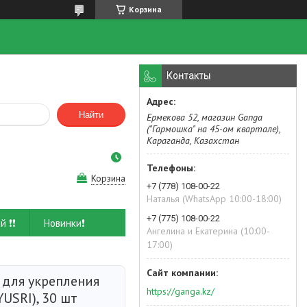
Корзина
Контакты
Найти
Ермекова 52, магазин Ganga
("Гармошка" на 45-ом квартале),
Караганда, Казахстан
Корзина
+7 (778) 108-00-22
Наталья (WhatsApp 10:00-18:00)
+7 (775) 108-00-22
й ❗❗
Новинки❗
Ангелина и Екатерина (10:00-
17:00)
 для укрепления
https://ganga.kz/
YUSRI), 30 шт