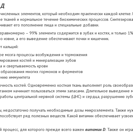
 Д
численных элементов, который необходим практически каждой клетке.
тканей и нормальное течение биохимических процессов. Синтезирова
чивают его пополнение пища и специальные добавки.
еравномерно – 99% элемента содержится в зубах и костях, и только 1
во извне, а его выведение обеспечивают почки и кишечник.
т кальций:
ре мозга процессы возбуждения и торможения
рования костей и минерализации зубов
а и свертываемость крови
е образования многих гормонов и ферментов
ению иммунитета
чность костей. Одновременно костная ткань выполняет роль своеобраз
анизм начинает пользоваться этими запасами. Длительное выведение м
работы центральной нервной системы (ЦНС) и сердца, разрушению зубо
сы, недостаточно получать необходимые дозы микроэлемента. Также нуж
способствует ряд полезных веществ. Какой витамин обеспечивает усвое
й процесс, для которого прежде всего важен
витамин D
. Также он игр