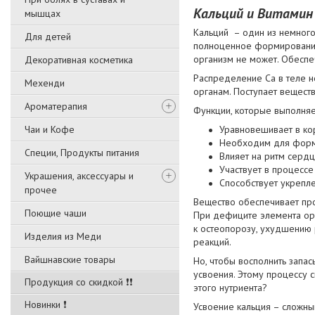
Кальций и Витамин
мышцах
Кальций – один из немного
Для детей
полноценное формирование 
организм не может. Обеспе
Декоративная косметика
Распределение Ca в теле н
Мехенди
органам. Поступает вещест
Ароматерапия
Функции, которые выполняе
Чаи и Кофе
Уравновешивает в ко
Необходим для форми
Специи, Продукты питания
Влияет на ритм сердц
Участвует в процесс
Украшения, аксессуары и
Способствует укрепл
прочее
Вещество обеспечивает про
Поющие чаши
При дефиците элемента орг
к остеопорозу, ухудшению 
Изделия из Меди
реакций.
Вайшнавские товары
Но, чтобы восполнить запа
усвоения. Этому процессу 
Продукция со скидкой ❗❗
этого нутриента?
Новинки ❗
Усвоение кальция – сложны