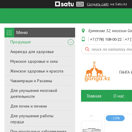
Создать сайт
на Satu.kz
Ермекова 52, магазин Ga
+7 (778) 108-00-22
+7 (
Продукция
Аюрведа для здоровья
Мужское здоровье и сила
Женское здоровье и красота
ГАНГА 
Чаванпраши и Расаяны
Для улучшения мозговой
Главная
О нас
деятельности
Для почек и печени
Для улучшения работы
–20%
сердца
При простудных заболеваниях