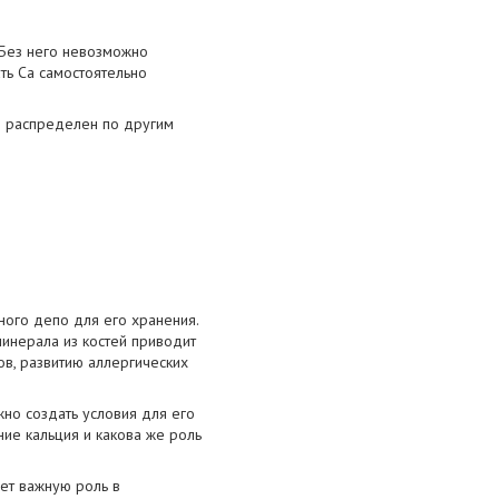
 Без него невозможно
ть Ca самостоятельно
% распределен по другим
ного депо для его хранения.
инерала из костей приводит
в, развитию аллергических
но создать условия для его
ние кальция и какова же роль
ает важную роль в